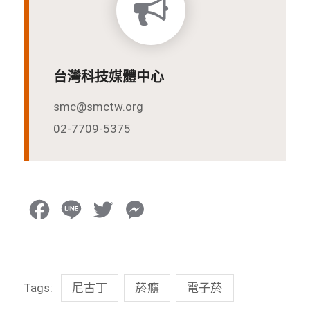
台灣科技媒體中心
smc@smctw.org
02-7709-5375
F
L
T
M
a
i
w
e
c
n
i
s
Tags:
尼古丁
菸癮
電子菸
e
e
t
s