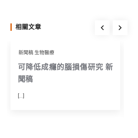
b
t
e
o
e
n
o
r
g
相關文章
k
e
r
新聞稿
生物醫療
可降低成癮的腦損傷研究 新
聞稿
[...]
[.