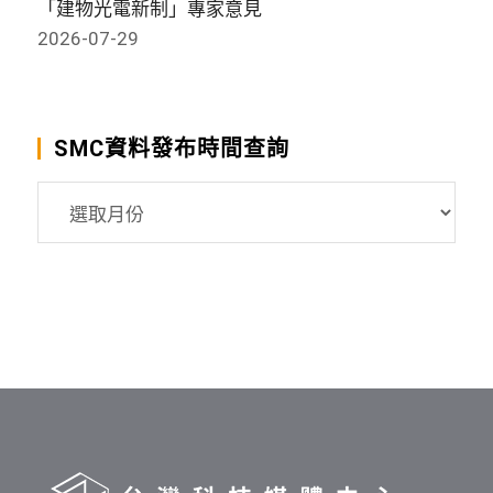
「建物光電新制」專家意見
2026-07-29
SMC資料發布時間查詢
SMC
資
料
發
布
時
間
查
詢