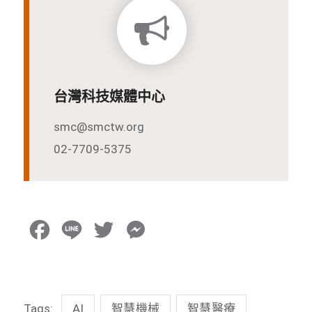
台灣科技媒體中心
smc@smctw.org
02-7709-5375
F
L
T
M
a
i
w
e
c
n
i
s
Tags:
AI
智慧機械
智慧醫療
e
e
t
s