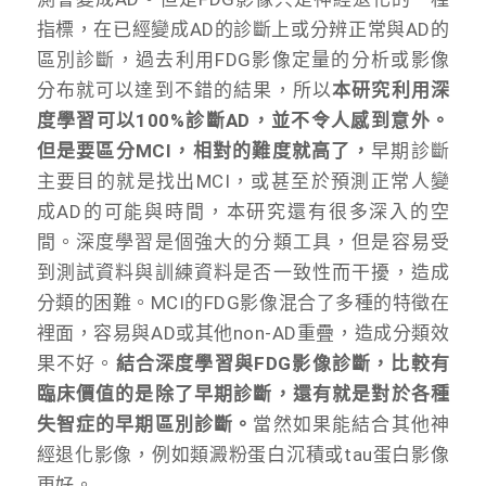
指標，在已經變成AD的診斷上或分辨正常與AD的
區別診斷，過去利用FDG影像定量的分析或影像
分布就可以達到不錯的結果，所以
本研究利用深
度學習可以100%診斷AD，並不令人感到意外。
但是要區分MCI，相對的難度就高了，
早期診斷
主要目的就是找出MCI，或甚至於預測正常人變
成AD的可能與時間，本研究還有很多深入的空
間。深度學習是個強大的分類工具，但是容易受
到測試資料與訓練資料是否一致性而干擾，造成
分類的困難。MCI的FDG影像混合了多種的特徵在
裡面，容易與AD或其他non-AD重疊，造成分類效
果不好。
結合深度學習與FDG影像診斷，比較有
臨床價值的是除了早期診斷，還有就是對於各種
失智症的早期區別診斷。
當然如果能結合其他神
經退化影像，例如類澱粉蛋白沉積或tau蛋白影像
更好。