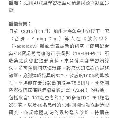
議題：
運用AI深度學習模型可預測阿茲海默症診
斷
議題背景：
日前（2018年11月）加州大學舊金山分校丁一鳴
（音譯，Yiming Ding）等人在《放射學》
（Radiology）雜誌發表最新的研究，使用配合
氟-18標記葡萄糖的正子攝影（18FDG-PET）所
收集之病患腦造影資料，來開發深度學習演算
法，並可預測阿茲海默症、輕度認知障礙的最終
診斷，分別達成特異度82%、敏感度100%的準確
性，平均能在最終診斷前提早75.8個月。研究團
隊獲得阿茲海默症腦造影計畫（ADNI）的數據，
包括來自1,002名患者的2,100多個FDG-PET腦造
影研究，以及40名患者的40個回溯性獨立腦造影
研究，並記錄隨訪時的最終臨床診斷，持續在