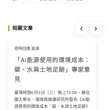
b
t
e
o
e
n
o
r
g
相關文章
k
e
r
即時回應
能源
「AI能源使用的環境成本：
碳、水與土地足跡」專家意
見
[.
臺灣時間6月3日（三）晚上10:00，聯合
國大學水、環境與健康研究所發布《AI能
源使用的環境成本：碳、水與土地足跡》