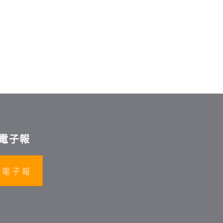
電子報
 電 子 報