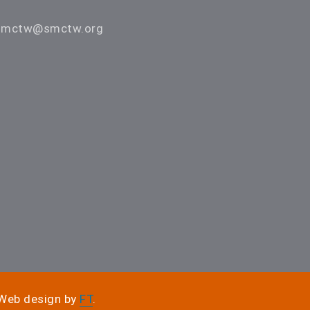
smctw@smctw.org
eb design by
FT
.