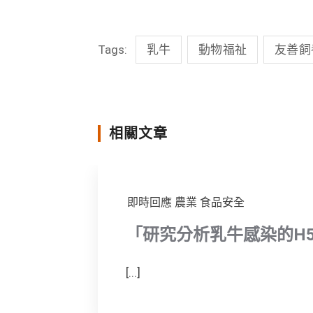
c
n
i
s
Tags:
乳牛
動物福祉
友善飼
e
e
t
s
b
t
e
o
e
n
o
r
g
相關文章
k
e
r
即時回應
農業
食品安全
「研究分析乳牛感染的H
[...]