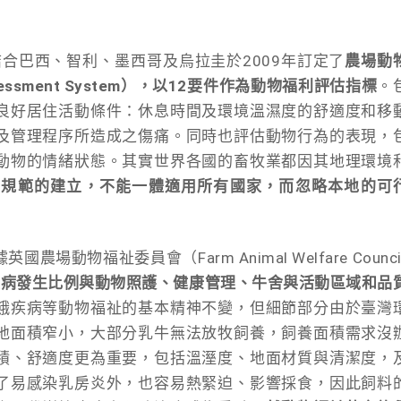
結合巴西、智利、墨西哥及烏拉圭於2009年訂定了
農場動
Assessment System），以12要件作為動物福利評估指標
。
良好居住活動條件：休息時間及環境溫濕度的舒適度和移
及管理程序所造成之傷痛。同時也評估動物行為的表現，
動物的情緒狀態。其實世界各國的畜牧業都因其地理環境
利規範的建立，不能一體適用所有國家，而忽略本地的可
物福祉委員會（Farm Animal Welfare Council
疾病發生比例與動物照護、健康管理、牛舍與活動區域和品
餓疾病等動物福祉的基本精神不變，但細節部分由於臺灣
地面積窄小，大部分乳牛無法放牧飼養，飼養面積需求沒
積、舒適度更為重要，包括溫溼度、地面材質與清潔度，
了易感染乳房炎外，也容易熱緊迫、影響採食，因此飼料