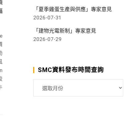
須
「夏季雞蛋生產與供應」專家意見
福
2026-07-31
「建物光電新制」專家意見
e
2026-07-29
價
動
風
SMC資料發布時間查詢
n
較
SMC
牛
資
料
發
布
時
間