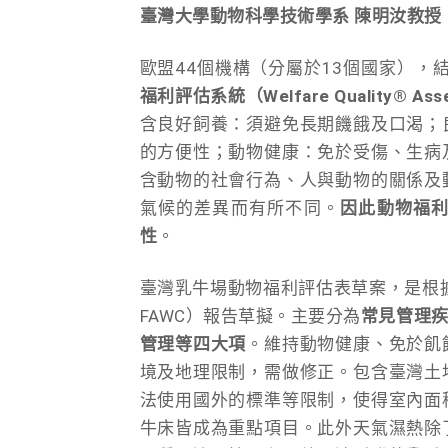
臺灣大學動物科學技術學系 陳明汝教授
歐盟44個機構（分屬於13個國家），
福利評估系統（Welfare Quality® 
含良好飼養：須避免長期饑餓及口渴；
的方便性；動物健康：免於受傷、生病
含動物的社會行為、人與動物的關係及
氣候的差異而有所不同。
因此動物福
性
。
臺灣乳牛場動物福利評估表草案，是根據英國農場動
FAWC）報告草擬。主要分為
常見管理
管理等四大項
。維持動物健康、免於飢
境及地理限制，需做修正。包含臺灣土
法使用國外的標準等限制，使得室內面
牛床皆成為重點項目。此外天氣濕熱除