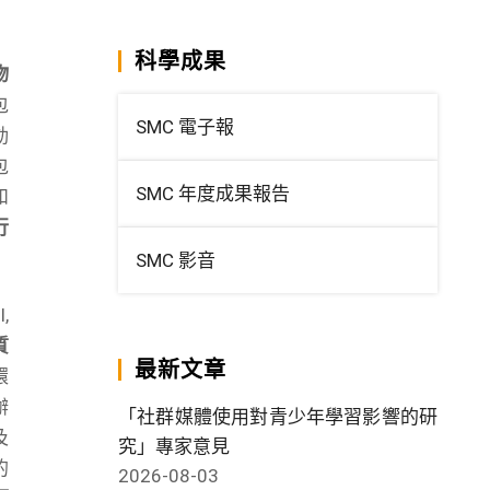
科學成果
物
包
SMC 電子報
動
包
SMC 年度成果報告
和
行
SMC 影音
,
質
最新文章
環
辦
「社群媒體使用對青少年學習影響的研
及
究」專家意見
的
2026-08-03