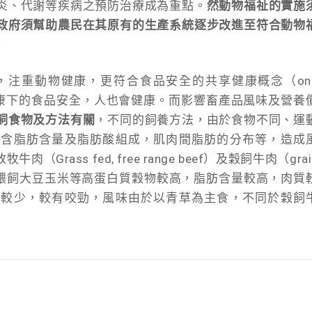
炎、代謝等疾病之預防治療成為重點。
然動物福祉的實施
政府須幫助農民在其原有的生產系統逐步改進至符合動物
。
，注重動物健康，更符合食品安全的共享健康概念（on
、環境健康下的食品安全，人也會健康。而影響畜產品風味及營養
飼食物及方法有關
，不同的飼養方法，由於食物不同、運
包含脂肪含量及脂肪酸組成，肌肉間脂肪的分布等，造成
ass fed, free range beef）及穀飼牛肉（grai
放牧，餵飼大豆玉米等高蛋白質穀物較高，脂肪含量較高，肉質
肪較少，較有咬勁，風味由於以青草為主食，不同於穀飼