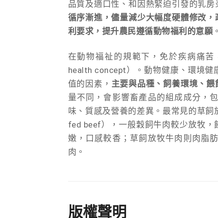
品質及適口性、和因熱緊迫引發的乳房
循序漸進，儘量減少大幅度硬體修改，
利要求，提升農民遵循動物福利的意願
在動物福祉的規範下，免於疾病痛苦
health concept）。動物健康
值的因素，
主要與品種、飼養環境、餵
量不同，會影響畜產品的組成成分，
味、質感及營養的差異。最常見的草飼放牧牛肉（Gr
fed beef），一般穀飼牛肉較少
嫩，口感較香；草飼放牧牛肉則肉脂
肉。
版權聲明