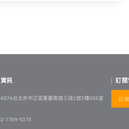
絡資訊
訂閱
10076台北市中正區重慶南路三段2號3樓305室
訂 閱
02-7709-5375