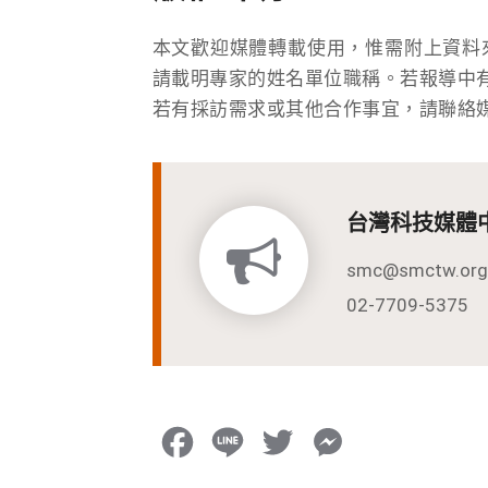
本文歡迎媒體轉載使用，惟需附上資料
請載明專家的姓名單位職稱。若報導中
若有採訪需求或其他合作事宜，請聯絡
台灣科技媒體
smc@smctw.org
02-7709-5375
F
L
T
M
a
i
w
e