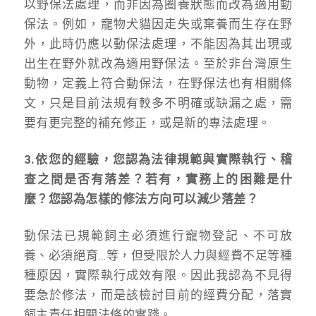
以野保法處理，而非因為圈養狀態而改為適用動
保法。例如，寵物犬貓因走失或棄養而生存在野
外，此時仍應以動保法處理，不能因為其出現或
出生在野外就改為適用野保法。至於非台灣原生
動物，定義上符合動保法，在野保法也有相關條
文，只是目前法規有較多不明確或缺漏之處，需
要有更完整的補充修正，或是新的專法處理。
3.依您的經驗，您認為法律規範與實際執行、稽
查之間是否有落差？若有，實務上的困難是什
麼？您認為怎樣的修法方向可以減少落差？
動保法已規範飼主必須進行寵物登記、不可放
養、必須絕育…等，但受限於人力與經費不足等種
種原因，實際執行成效有限。因此我認為不見得
要急於修法，而是該檢討目前的經費分配，落實
飼主責任相關法條的實踐。