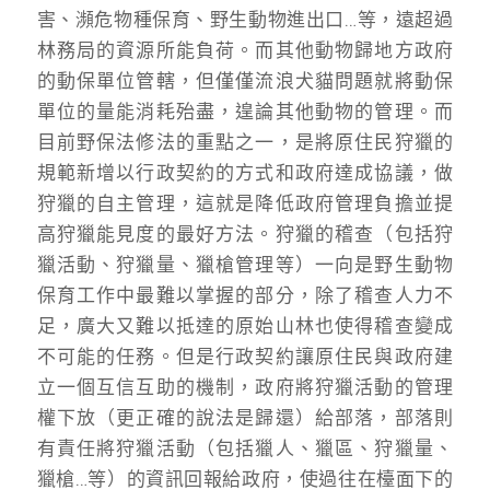
害、瀕危物種保育、野生動物進出口…等，遠超過
林務局的資源所能負荷。而其他動物歸地方政府
的動保單位管轄，但僅僅流浪犬貓問題就將動保
單位的量能消耗殆盡，遑論其他動物的管理。而
目前野保法修法的重點之一，是將原住民狩獵的
規範新增以行政契約的方式和政府達成協議，做
狩獵的自主管理，這就是降低政府管理負擔並提
高狩獵能見度的最好方法。狩獵的稽查（包括狩
獵活動、狩獵量、獵槍管理等）一向是野生動物
保育工作中最難以掌握的部分，除了稽查人力不
足，廣大又難以抵達的原始山林也使得稽查變成
不可能的任務。但是行政契約讓原住民與政府建
立一個互信互助的機制，政府將狩獵活動的管理
權下放（更正確的說法是歸還）給部落，部落則
有責任將狩獵活動（包括獵人、獵區、狩獵量、
獵槍…等）的資訊回報給政府，使過往在檯面下的