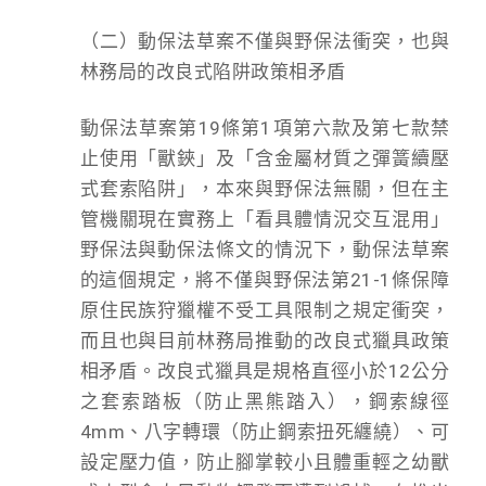
（二）動保法草案不僅與野保法衝突，也與
林務局的改良式陷阱政策相矛盾
動保法草案第19條第1項第六款及第七款禁
止使用「獸鋏」及「含金屬材質之彈簧續壓
式套索陷阱」，本來與野保法無關，但在主
管機關現在實務上「看具體情況交互混用」
野保法與動保法條文的情況下，動保法草案
的這個規定，將不僅與野保法第21-1條保障
原住民族狩獵權不受工具限制之規定衝突，
而且也與目前林務局推動的改良式獵具政策
相矛盾。改良式獵具是規格直徑小於12公分
之套索踏板（防止黑熊踏入），鋼索線徑
4mm、八字轉環（防止鋼索扭死纏繞）、可
設定壓力值，防止腳掌較小且體重輕之幼獸