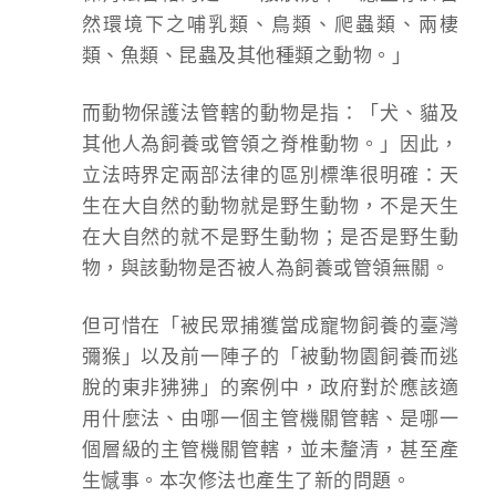
然環境下之哺乳類、鳥類、爬蟲類、兩棲
類、魚類、昆蟲及其他種類之動物。」
而動物保護法管轄的動物是指：「犬、貓及
其他人為飼養或管領之脊椎動物。」因此，
立法時界定兩部法律的區別標準很明確：天
生在大自然的動物就是野生動物，不是天生
在大自然的就不是野生動物；是否是野生動
物，與該動物是否被人為飼養或管領無關。
但可惜在「被民眾捕獲當成寵物飼養的臺灣
彌猴」以及前一陣子的「被動物園飼養而逃
脫的東非狒狒」的案例中，政府對於應該適
用什麼法、由哪一個主管機關管轄、是哪一
個層級的主管機關管轄，並未釐清，甚至產
生憾事。本次修法也產生了新的問題。