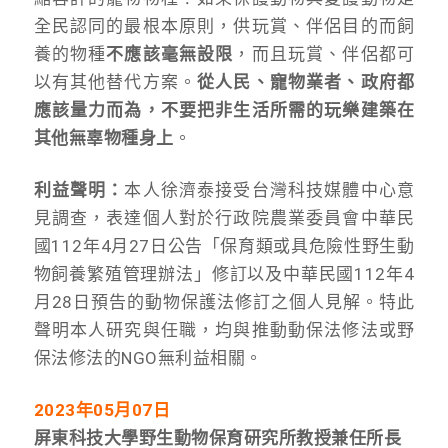
全民認同的最根本原則，供玩賞、伴侶目的而飼
養的物種
不應該毫無設限
，而且玩賞、伴侶都可
以有其他替代方案。
從人民、寵物業者、政府都
應該量力而為
，不要把非生活所需的玩樂建築在
其他無辜物種身上
。
利益聲明：
本人徐濟泰接受台灣科技媒體中心意
見調查，表達個人對於行政院農業委員會中華民
國112年4月27日公告「保育類或具危險性野生動
物飼養繁殖管理辦法」修訂以及中華民國112年4
月28日預告的動物保護法修訂之個人見解。特此
聲明本人研究與任職，均與推動動保法修法或野
保法修法的NGO無利益相關。
2023
年05月07日
屏東科技大學野生動物保育研究所教授兼任所長