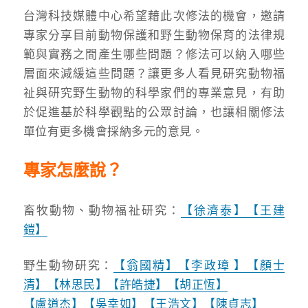
台灣科技媒體中心希望藉此次修法的機會，邀請
專家分享目前動物保護和野生動物保育的法律規
範與實務之間產生哪些問題？修法可以納入哪些
層面來減緩這些問題？讓更多人看見研究動物福
祉與研究野生動物的科學家們的專業意見，有助
於促進基於科學觀點的公眾討論，也讓相關修法
單位有更多機會採納多元的意見。
專家怎麼說？
畜牧動物、動物福祉研究：
【徐濟泰】
【王建
鎧】
野生動物研究：
【翁國精】
【李政璋 】
【顏士
清】
【林思民】
【許皓捷】
【胡正恆】
【盧道杰】
【吳幸如】
【
王浩文
】
【陳貞志】