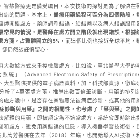
花，智慧醫療更是備受矚目，本次技術的探討是為了解決在
出錯的問題。基本上
，醫療用藥過程可區分為四個階段，
醫師開錯處方、藥師調劑錯誤、給錯藥以及病人錯誤服用
最常見的情況，是醫師在處方開立階段就出現錯誤。根據
當處方箋，占整體開立的5%
，而這個比例也接近全球平均，
，卻仍然該謹慎留心。
用大數據方式來重複檢驗處方。比如說，臺北醫學大學的
ced Electronic Safety of Prescriptions
庫、大型醫院提供的電子病歷資料，加上科技部資源，徹底
分析了4萬張處方箋，推導出數百億筆診斷、用藥的排列
機的處方箋中，是否存在藥物無法被病症診斷、或其他的用
『病症診斷與用藥』之間的相關性，也考慮了『藥與藥』之間
無法解釋的用藥，即被認定為不適當處方，系統會即時跳出
囑和處方，避免用藥錯誤的風險，導入機器學習技術後，
北萬芳醫院在去年（2018）年底，也開始導入AI技術，