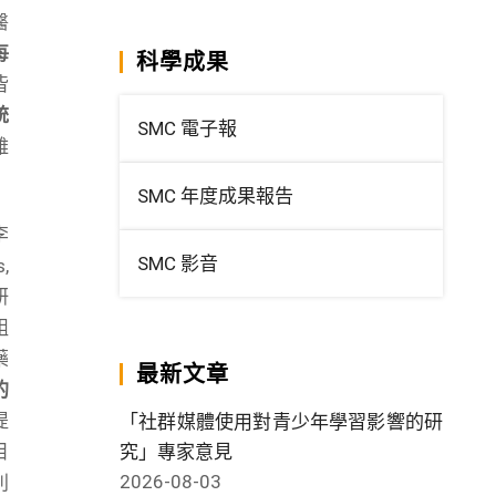
醫
每
科學成果
皆
統
SMC 電子報
雖
SMC 年度成果報告
李
SMC 影音
,
研
組
藥
最新文章
的
提
「社群媒體使用對青少年學習影響的研
目
究」專家意見
2026-08-03
利