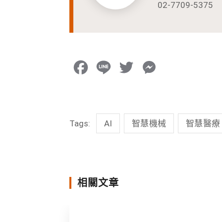
02-7709-5375
F
L
T
M
a
i
w
e
c
n
i
s
Tags:
AI
智慧機械
智慧醫療
e
e
t
s
b
t
e
o
e
n
o
r
g
相關文章
k
e
r