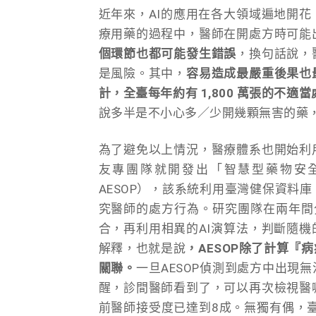
近年來，AI的應用在各大領域遍地開
療用藥的過程中，醫師在開處方時可能
個環節也都可能發生錯誤
，換句話說，
是風險。其中，
容易造成最嚴重後果也
計，全臺每年約有 1,800 萬張的不適
說多半是不小心多／少開幾顆無害的藥
為了避免以上情況，醫療體系也開始利
友專團隊就開發出「智慧型藥物安全系統」（Advan
AESOP），該系統利用臺灣健保資料
究醫師的處方行為。研究團隊在兩年間
合，再利用相異的AI演算法，判斷隨
解釋，也就是說
，AESOP除了計算
關聯。
一旦AESOP偵測到處方中出現
醒，診間醫師看到了，可以再次檢視醫
前醫師接受度已達到8成。無獨有偶，臺