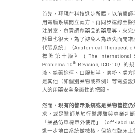
首先，拜現在科技進步所賜，以前醫師
用電腦系統開立處方，再同步連線至醫
注射室、負責調劑藥品的藥局等，來完
診量也很大，為了避免人為疏失而開錯
代碼系統」（Anatomical Therapeut
標準第十版》 ( The International Stati
th
Problems 10
Revision, ICD
液、給藥途徑、口服剝半、磨粉、處方
是其他（如個別藥物或案例）等電腦設
人的用藥安全全面性的把關。
然而，
現有的警示系統或是藥物管控仍
求，或是醫師基於行醫經驗與專業判
「藥品仿單標示外使用」（off-labe
進一步地由系統做檢核，但這在臨床上