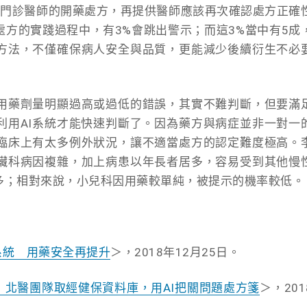
次門診醫師的開藥處方，再提供醫師應該再次確認處方正確
處方的實踐過程中，有3%會跳出警示；而這3%當中有5成
方法，不僅確保病人安全與品質，更能減少後續衍生不必
用藥劑量明顯過高或過低的錯誤，其實不難判斷，但要滿
利用AI系統才能快速判斷了。因為藥方與病症並非一對一
臨床上有太多例外狀況，讓不適當處方的認定難度極高。
臟科病因複雜，加上病患以年長者居多，容易受到其他慢
多；相對來說，小兒科因用藥較單純，被提示的機率較低。
系統 用藥安全再提升
＞，2018年12月25日。
」北醫團隊取經健保資料庫，用AI把關問題處方箋
＞，201