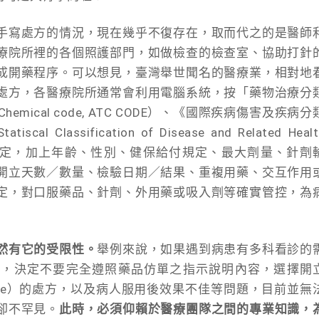
手寫處方的情況，現在幾乎不復存在，取而代之的是醫師
療院所裡的各個照護部門，如做檢查的檢查室、協助打針
成開藥程序。可以想見，臺灣舉世聞名的醫療業，相對地
處方，各醫療院所通常會利用電腦系統，按「藥物治療分
ic Chemical code, ATC CODE）、《國際疾病傷害及疾病分
scal Classification of Disease and Related Healt
-10）的規定，加上年齡、性別、健保給付規定、最大劑量、針劑
開立天數／數量、檢驗日期／結果、重複用藥、交互作用
定，對口服藥品、針劑、外用藥或吸入劑等確實管控，為
然有它的受限性。
舉例來說，如果遇到病患有多科看診的
斷，決定不要完全遵照藥品仿單之指示說明內容，選擇開
l use）的處方，以及病人服用後效果不佳等問題，目前並無
卻不罕見。
此時，必須仰賴於醫療團隊之間的專業知識，