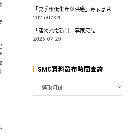
性
「夏季雞蛋生產與供應」專家意見
，
2026-07-31
要
「建物光電新制」專家意見
2026-07-29
足
的
李
SMC資料發布時間查詢
性
SMC
資
料
發
布
時
8
間