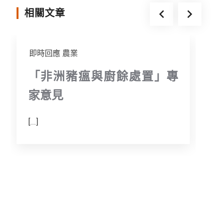
k
e
相關文章
r
即時回應
農業
「非洲豬瘟與廚餘處置」專
家意見
[...]
[.