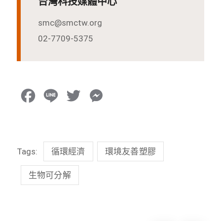
台灣科技媒體中心
smc@smctw.org
02-7709-5375
F
L
T
M
a
i
w
e
c
n
i
s
Tags:
循環經濟
環境友善塑膠
e
e
t
s
b
t
e
生物可分解
o
e
n
o
r
g