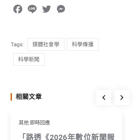
F
L
T
M
a
i
w
e
c
n
i
s
Tags:
媒體社會學
科學傳播
e
e
t
s
b
t
e
科學新聞
o
e
n
o
r
g
k
e
相關文章
r
其他
即時回應
「路透《2026年數位新聞報