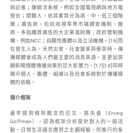
與記者；運銷次系統，例如全國電視網與地方電
視台；閱聽人，依其素質分為高、中、低三個階
層；廣告商，包括收視率等市場調查機制、廠
商，多指購買廣告的大企業或財團；政府管制機
構、例如NCC；自願性團體以及立法機構。[16]而
在發生人為、天然災害、社會變革與衝突時，傳
播媒體會成為人們最主要的消息來源，並更加突
顯新聞媒體傳播效果的巨大影響力，[17][18]同時
顯示個人、團體、組織以及社會系統對於傳播媒
體的依賴。
媒介框架
最早提到框架概念的厄文．高夫曼（Erving
Goffman），認為框架分析是針對人的一般活
動、日常生活語言應用之主觀經驗，所進行的系