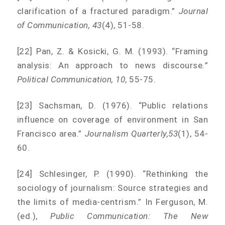
clarification of a fractured paradigm.”
Journal
of Communication, 43
(4), 51-58.
[22] Pan, Z. & Kosicki, G. M. (1993). “Framing
analysis: An approach to news discourse
.
”
Political Communication, 10
, 55-75.
[23] Sachsman, D. (1976). “Public relations
influence on coverage of environment in San
Francisco area.”
Journalism Quarterly,
53
(1), 54-
60.
[24] Schlesinger, P. (1990). “Rethinking the
sociology of journalism: Source strategies and
the limits of media-centrism.” In Ferguson, M.
(ed.),
Public Communication: The New