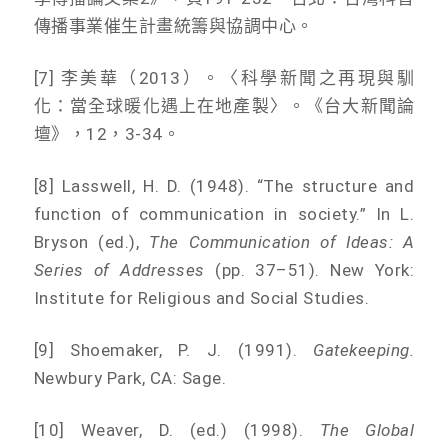
傳播事業催生計畫統籌與協調中心。
[7] 李美華（2013）。〈科學新聞之再現與馴
化：當全球暖化遇上在地產製〉。《台大新聞論
壇》，12，3-34。
[8] Lasswell, H. D. (1948). “The structure and
function of communication in society.” In L.
Bryson (ed.),
The Communication of Ideas: A
Series of Addresses
(pp. 37–51). New York:
Institute for Religious and Social Studies.
[9] Shoemaker, P. J. (1991).
Gatekeeping.
Newbury Park, CA: Sage.
[10] Weaver, D. (ed.) (1998).
The Global