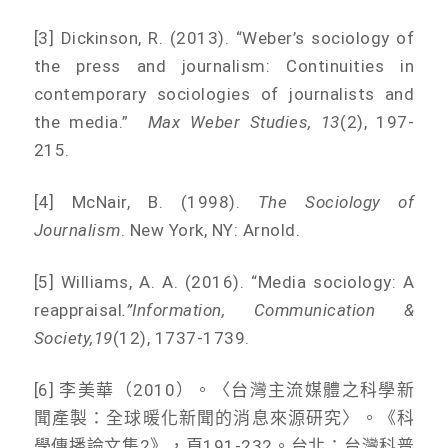
[3] Dickinson, R. (2013). “Weber’s sociology of
the press and journalism: Continuities in
contemporary sociologies of journalists and
the media.”
Max Weber Studies, 13
(2), 197-
215.
[4] McNair, B. (1998).
The Sociology of
Journalism
. New York, NY: Arnold.
[5] Williams, A. A. (2016). “Media sociology: A
reappraisal
.
”
Information, Communication &
Society,
19
(12), 1737-1739.
[6] 李美華（2010）。〈台灣主流媒體之科學新
聞產製：全球暖化新聞的消息來源研究〉。《科
學傳播論文集2》，頁191-232。台北：台灣科普