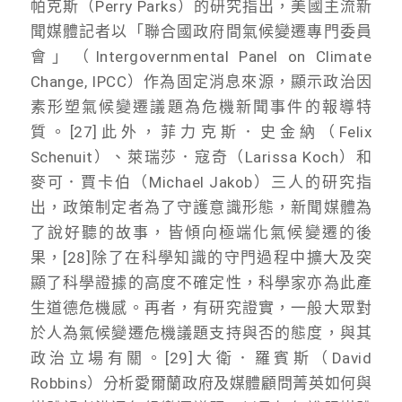
帕克斯（Perry Parks）的研究指出，美國主流新
聞媒體記者以「聯合國政府間氣候變遷專門委員
會」（Intergovernmental Panel on Climate
Change, IPCC）作為固定消息來源，顯示政治因
素形塑氣候變遷議題為危機新聞事件的報導特
質。[27]此外，菲力克斯．史金納（Felix
Schenuit）、萊瑞莎．寇奇（Larissa Koch）和
麥可．賈卡伯（Michael Jakob）三人的研究指
出，政策制定者為了守護意識形態，新聞媒體為
了說好聽的故事，皆傾向極端化氣候變遷的後
果，[28]除了在科學知識的守門過程中擴大及突
顯了科學證據的高度不確定性，科學家亦為此產
生道德危機感。再者，有研究證實，一般大眾對
於人為氣候變遷危機議題支持與否的態度，與其
政治立場有關。[29]大衛．羅賓斯（David
Robbins）分析愛爾蘭政府及媒體顧問菁英如何與