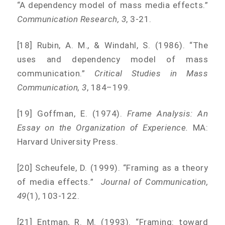
“A dependency model of mass media effects.”
Communication Research, 3
, 3-21.
[18] Rubin, A. M., & Windahl, S. (1986). “The
uses and dependency model of mass
communication.”
Critical Studies in Mass
Communication, 3
, 184–199.
[19] Goffman, E. (1974).
Frame Analysis: An
Essay on the Organization of Experience.
MA:
Harvard University Press.
[20] Scheufele, D. (1999). “Framing as a theory
of media effects
.
”
Journal of Communication,
49
(1), 103-122.
[21] Entman, R. M. (1993). “Framing: toward