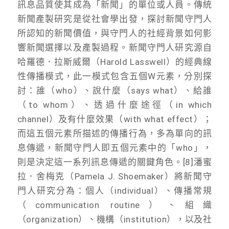
訊息品質使其成為「新聞」的單位或人員。傳統
新聞產製研究是從社會學出發，探討新聞守門人
所認知的新聞價值，與守門人的社經背景如何影
響新聞選擇以及產製過程。新聞守門人研究源自
哈羅德．拉斯威爾（Harold Lasswell）的經典線
性傳播模式，此一模式包含五個W元素，分別探
討：誰（who）、說什麼（says what）、給誰
（to whom）、透過什麼途徑（in which
channel）及有什麼效果（with what effect）；
而這五個元素所描述的傳播行為，多為單向的訊
息傳遞，新聞守門人即五個元素中的「who」，
則是決定這一系列訊息傳遞的關鍵角色。[8]潘蜜
拉．舍梅克（Pamela J. Shoemaker）將新聞守
門人研究分為：個人（individual）、傳播常規
（communication routine）、組織
（organization）、機構（institution），以及社