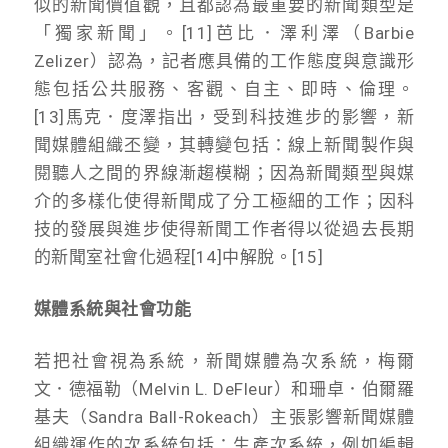
似的新聞價值觀，且都認為最重要的新聞類型是
「獨家新聞」。[11]芭比．澤利澤（Barbie
Zelizer）認為，記者應具備的工作態度與意識形
態包括公共服務、客觀、自主、即時、倫理。
[13]馬克．度澤指出，受到科技進步的影響，新
聞媒體組織丕變，其轉變包括：線上新聞製作與
閱聽人之間的界線漸趨模糊；因為新聞類型與媒
介的多樣化使得新聞成了分工極細的工作；因科
技的發展與進步使得新聞工作者得以從過去長期
的新聞室社會化過程[14]中解脫。[15]
媒體系統與社會功能
若把社會視為系統，新聞媒體為次系統，梅爾
文．德福勒（Melvin L. DeFleur）和珊卓．伯爾羅
基夫（Sandra Ball-Rokeach）主張影響新聞媒體
組織運作的次系統包括：生產次系統，例如編輯