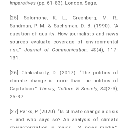
Imperatives
(pp. 61-83)
.
London, Sage.
[25] Solomone, K. L., Greenberg, M. R.,
Sandman, P. M. & Sachsman, D. B. (1990). “A
question of quality: How journalists and news
sources evaluate coverage of environmental
risk
.
”
Journal of Communication, 40
(4), 117-
131.
[26] Chakrabarty, D. (2017). “The politics of
climate change is more than the politics of
Capitalism.”
Theory, Culture & Society, 34
(2-3),
25-37.
[27] Parks, P. (2020). “Is climate change a crisis
– and who says so? An analysis of climate
characterization in major U.S. news media.”