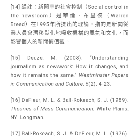
[14] 編註：新聞室的社會控制（Social control in
the newsroom）是華倫．布里德（Warren
Breed）在1995年所提出的理論，指的是新聞從
業人員會潛移默化地吸收機構的風氣和文化，而
影響個人的新聞價值觀。
[15] Deuze, M. (2008). “Understanding
journalism as newswork: How it changes, and
how it remains the same.”
Westminster Papers
in Communication and Culture, 5
(2), 4-23.
[16] DeFleur, M. L. & Ball-Rokeach, S. J. (1989).
Theories of Mass Communication
. White Plains,
NY: Longman.
[17] Ball-Rokeach, S. J. & DeFleur, M. L. (1976).