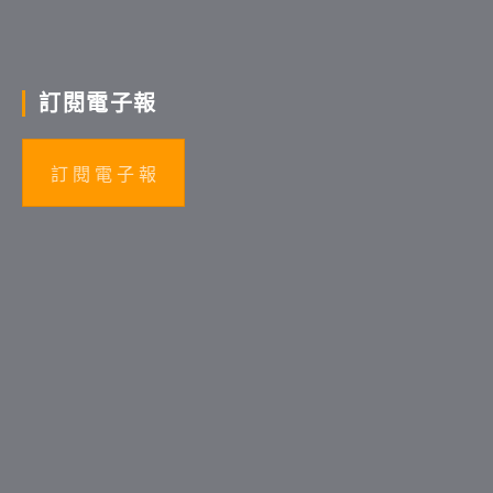
訂閱電子報
訂 閱 電 子 報