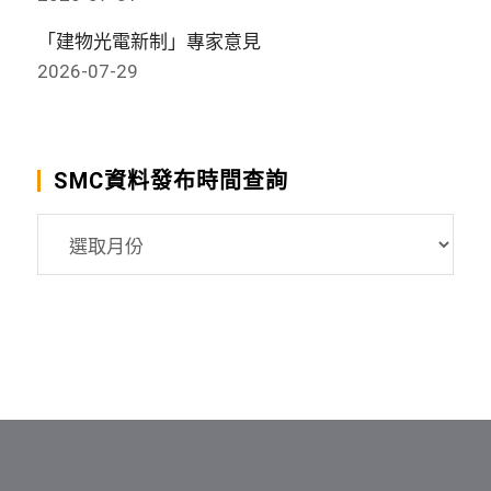
「建物光電新制」專家意見
2026-07-29
SMC資料發布時間查詢
SMC
資
料
發
布
時
間
查
詢