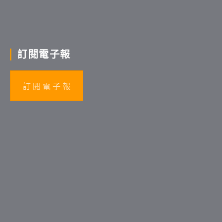
訂閱電子報
訂 閱 電 子 報