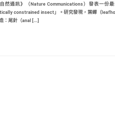
通訊》（Nature Communications）發表一份
nergetically constrained insect」。研究發現，葉蟬（leaf
（anal [...]