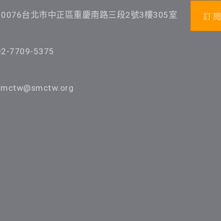
10076台北市中正區重慶南路三段2號3樓305室
訂 閱
02-7709-5375
smctw@smctw.org