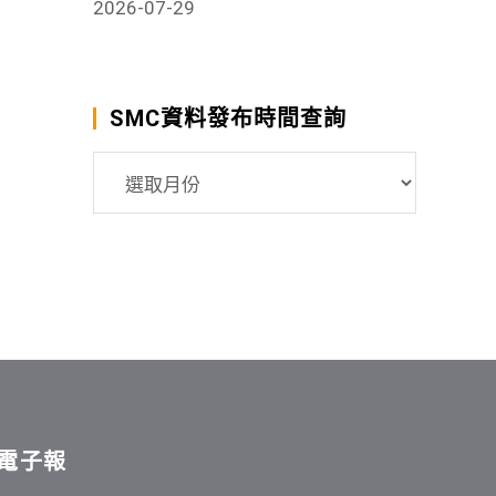
2026-07-29
SMC資料發布時間查詢
SMC
資
料
發
布
時
間
查
詢
電子報