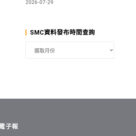
2026-07-29
SMC資料發布時間查詢
SMC
資
料
發
布
時
間
查
詢
電子報