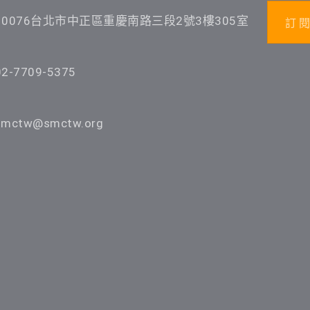
10076台北市中正區重慶南路三段2號3樓305室
訂 閱
02-7709-5375
smctw@smctw.org