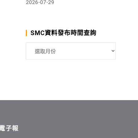
2026-07-29
SMC資料發布時間查詢
SMC
資
料
發
布
時
間
查
詢
電子報