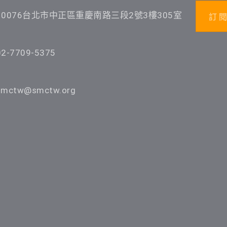
10076台北市中正區重慶南路三段2號3樓305室
訂 閱
02-7709-5375
smctw@smctw.org