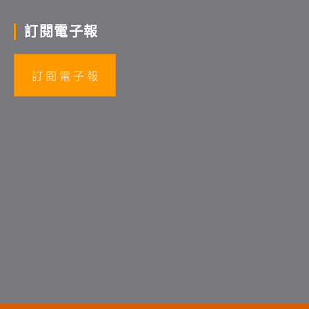
訂閱電子報
訂 閱 電 子 報