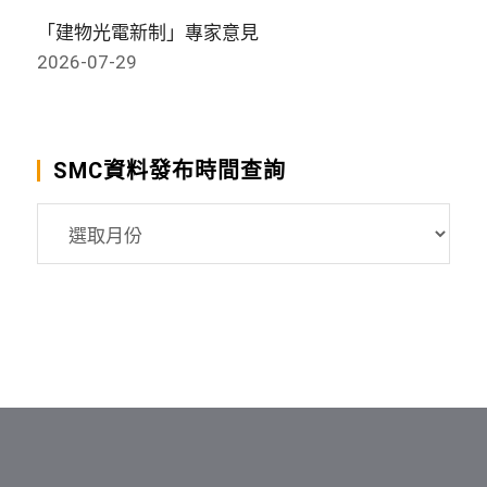
「建物光電新制」專家意見
2026-07-29
SMC資料發布時間查詢
SMC
資
料
發
布
時
間
查
詢