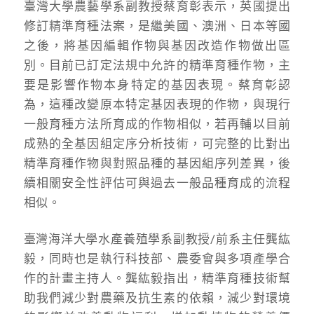
臺灣大學農藝學系副教授蔡育彰表示，英國提出
修訂精準育種法案，是繼美國、澳洲、日本等國
之後，將基因編輯作物與基因改造作物做出區
別。目前已訂定法規中允許的精準育種作物，主
要是影響作物本身特定的基因表現。蔡育彰認
為，這種改變原本特定基因表現的作物，與現行
一般育種方法所育成的作物相似，若再輔以目前
成熟的全基因組定序分析技術，可完整的比對出
精準育種作物與對照品種的基因組序列差異，後
續相關安全性評估可與過去一般品種育成的流程
相似。
臺灣海洋大學水產養殖學系副教授/前系主任龔紘
毅，同時也是執行科技部、農委會與多項產學合
作的計畫主持人。龔紘毅指出，精準育種技術幫
助我們減少對農藥及抗生素的依賴，減少對環境