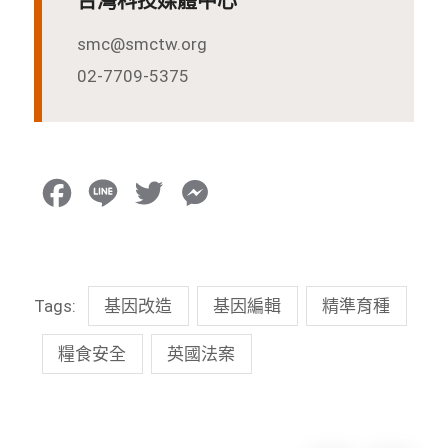
台灣科技媒體中心
smc@smctw.org
02-7709-5375
F
L
T
M
a
i
w
e
c
n
i
s
Tags:
基因改造
基因編輯
精準育種
e
e
t
s
b
t
e
糧食安全
英國法案
o
e
n
o
r
g