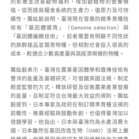
的影響並改善動物福利，增加動植物的營養價
值，從而提高糧食系統的生產力、復原力及可持
續性。龔紘毅說明，臺灣現在發展的精準育種技
術有「基因體選育」（Genome selection）與
「基因體編輯技術」，前者需要有明顯不同性狀
的族群樣品並選育物種，但相對也會投入很高的
成本，較適合少數高產量與高經濟規模的物種。
龔紘毅表示，臺灣在農業基因體學和遺傳技術有
豐沛的能量及基礎研究，可借鏡英國法規，制定
輕度監管的方式，釋放研發及促進農業產業發展
的能量，且制定符合台灣最大效益的規則。龔紘
毅提到，日本專家及政府在制訂精準育種法規的
前瞻性、推廣經驗與鼓勵新創，也值得臺灣加以
借鏡學習。他指出，日本與臺灣均為水產消費大
國，日本雖然在基因改造生物（GMO）法規上嚴