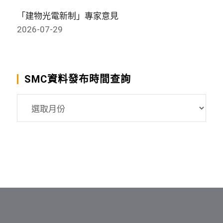
「建物光電新制」專家意見
2026-07-29
SMC資料發布時間查詢
SMC
資
料
發
布
時
間
查
詢