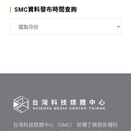
SMC資料發布時間查詢
SMC
資
料
發
布
時
間
查
詢
台灣科技媒體中心（SMC） 架構了橫跨各種科