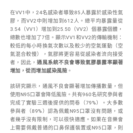
在VV1中，24名感染者導致85人暴露於感染性氣
膠，而VV2中則增加到612人。總平均暴露量從
3.54（VV1）增加到25.50（VV2）個暴露個體，
總數也增加了7倍。顯示VV1和VV2的傳輸機制：
較低的每小時換氣次數以及較少的空氣運動（空
氣混合較慢），氣膠將更容易從感染者流向接受
者，因此，
通風系統不良會導致氣膠暴露率顯著
增加，從而增加感染風險
。
該研究顯示，通風不良會顯著增加傳播數量，但
使用N95口罩會降低風險。共有960名研究參與者
完成了實驗三週後提供的問卷（79%）。大多數
參與者（89%）認為佩戴N95口罩沒有問題，或
者幾乎沒有限制，可以很快適應。如果在音樂會
上需要佩戴普通的口鼻保護裝置或N95口罩，則