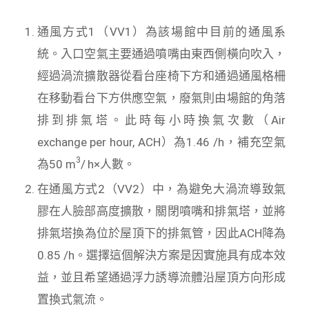
通風方式1（VV1）為該場館中目前的通風系
統。入口空氣主要通過噴嘴由東西側橫向吹入，
經過渦流擴散器從看台座椅下方和通過通風格柵
在移動看台下方供應空氣，廢氣則由場館的角落
排到排氣塔。此時每小時換氣次數（Air
exchange per hour, ACH）為1.46 /h，補充空氣
3
為50 m
/ h×人數。
在通風方式2（VV2）中，為避免大渦流導致氣
膠在人臉部高度擴散，關閉噴嘴和排氣塔，並將
排氣塔換為位於屋頂下的排氣管，因此ACH降為
0.85 /h。選擇這個解決方案是因實施具有成本效
益，並且希望通過浮力誘導流體沿屋頂方向形成
置換式氣流。