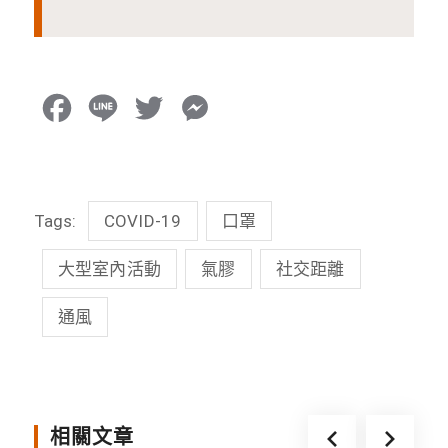
F
L
T
M
a
i
w
e
c
n
i
s
Tags:
COVID-19
口罩
e
e
t
s
b
t
e
大型室內活動
氣膠
社交距離
o
e
n
通風
o
r
g
k
e
r
相關文章