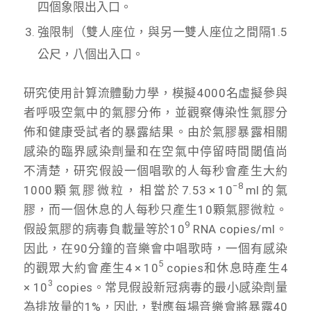
四個象限出入口。
強限制（雙人座位，與另一雙人座位之間隔1.5
公尺，八個出入口。
研究使用計算流體動力學，模擬4000名虛擬參與
者呼吸空氣中的氣膠分佈，並觀察傳染性氣膠分
佈和健康受試者的暴露結果。由於氣膠暴露相關
感染的臨界感染劑量和在空氣中停留時間閾值尚
不清楚，研究假設一個唱歌的人每秒會產生大約
−8
1000顆氣膠微粒，相當於7.53 × 10
ml的氣
膠，而一個休息的人每秒只產生10顆氣膠微粒。
9
假設氣膠的病毒負載量等於10
RNA copies/ml。
因此，在90分鐘的音樂會中唱歌時，一個有感染
5
的觀眾大約會產生4 × 10
copies和休息時產生4
3
× 10
copies。常見假設新冠病毒的最小感染劑量
為排放量的1%，因此，對應每場音樂會將暴露40