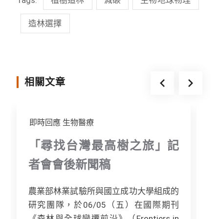
e
e
t
s
b
t
e
造林選擇
o
e
n
o
r
g
k
e
相關文章
r
即時回應
生物醫療
「尋找台灣最高樹之旅」記
者會會後新聞稿
農業部林業試驗所與國立成功大學組成的
研究團隊，於06/05（五）在國際期刊
《森林與全球變遷前沿》（Frontiers in