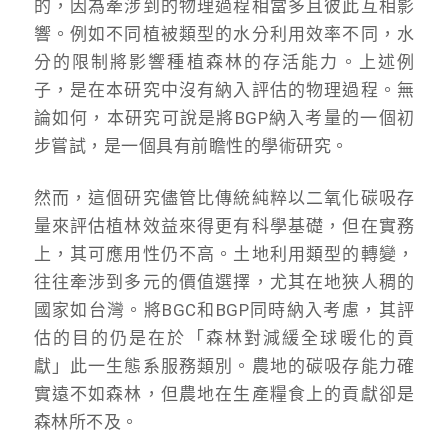
的，因為牽涉到的物理過程相當多且彼此互相影
響。例如不同植被類型的水分利用效率不同，水
分的限制將影響種植森林的存活能力。上述例
子，是在本研究中沒有納入評估的物理過程。無
論如何，本研究可說是將BGP納入考量的一個初
步嘗試，是一個具有前瞻性的學術研究。
然而，這個研究儘管比傳統純粹以二氧化碳吸存
量來評估植林效益來得更有科學基礎，但在實務
上，其可應用性仍不高。土地利用類型的轉變，
往往牽涉到多元的價值選擇，尤其在地狹人稠的
國家如台灣。將BGC和BGP同時納入考慮，其評
估的目的仍是在於「森林對減緩全球暖化的貢
獻」此一生態系服務類別。農地的碳吸存能力確
實遠不如森林，但農地在生產糧食上的貢獻卻是
森林所不及。