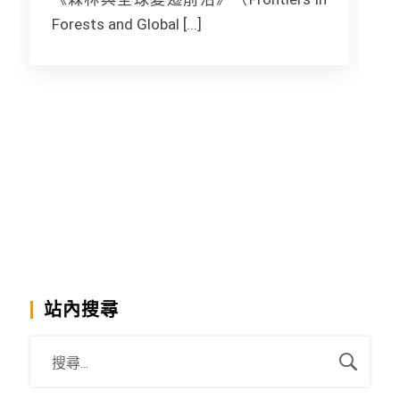
Forests and Global [...]
F
站內搜尋