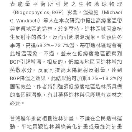
表能量平衡所引起之生物地球物理
（Biogeophysics, BGP）影響。溫迪施（Michael
G. Windisch）等人在本次研究中提出高緯度溫帶
與寒帶地區的造林，於冬季時，造林區域因為植
生反射率的減少，反而引起增溫現象。並預估冬
季時，高達68.2%~73.7%溫、寒帶造林區域會有
此增溫現象。不過，並未在低緯度地區觀察到
BGP引起增溫，相反的，低緯度地區因造林增加
蒸散水分，反而可提高太陽輻射反射量，達到
BGP降溫之效果，此結果約可加乘4.7%~18.3%的
固碳效益。作者特別強調低緯度地區造林所具備
的高固碳潛能，有其積極造林與保護現有森林之
必要。
台灣歷年推動植樹造林計畫，不論在全民造林運
動、平地景觀造林與綠美化計畫或是綠海計畫