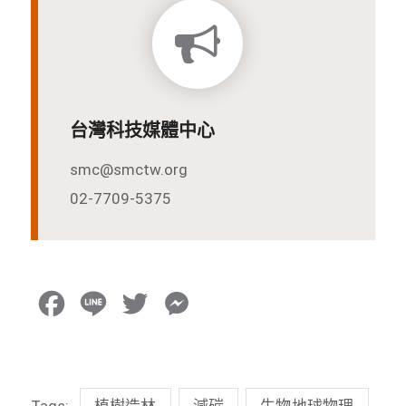
台灣科技媒體中心
smc@smctw.org
02-7709-5375
F
L
T
M
a
i
w
e
c
n
i
s
Tags:
植樹造林
減碳
生物地球物理