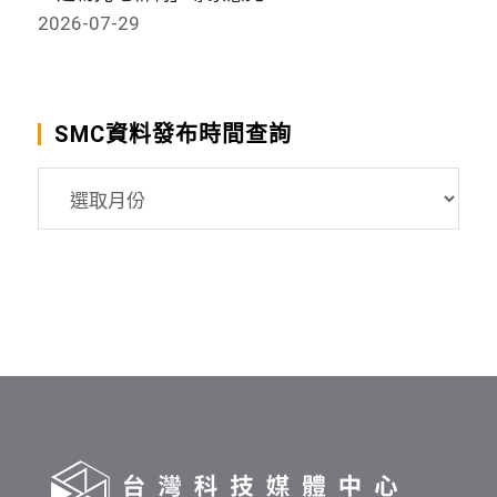
2026-07-29
SMC資料發布時間查詢
SMC
資
料
發
布
時
間
查
詢