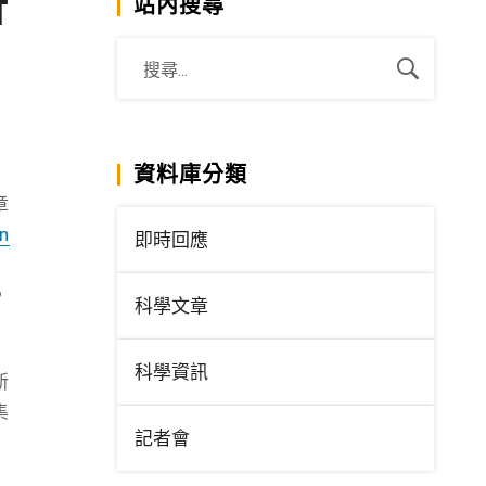
析
站內搜尋
資料庫分類
章
n
即時回應
）
，
科學文章
科學資訊
新
集
記者會