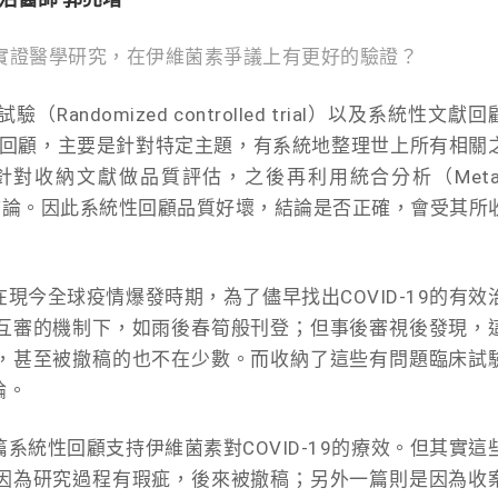
過實證醫學研究，在伊維菌素爭議上有更好的驗證？
ndomized controlled trial）以及系統性文獻回
而系統性文獻回顧，主要是針對特定主題，有系統地整理世上所有相關
對收納文獻做品質評估，之後再利用統合分析（Meta
研究結論。因此系統性回顧品質好壞，結論是否正確，會受其所
現今全球疫情爆發時期，為了儘早找出COVID-19的有效
互審的機制下，如雨後春筍般刊登；但事後審視後發現，
，甚至被撤稿的也不在少數。而收納了這些有問題臨床試
論。
系統性回顧支持伊維菌素對COVID-19的療效。但其實這
因為研究過程有瑕疵，後來被撤稿；另外一篇則是因為收