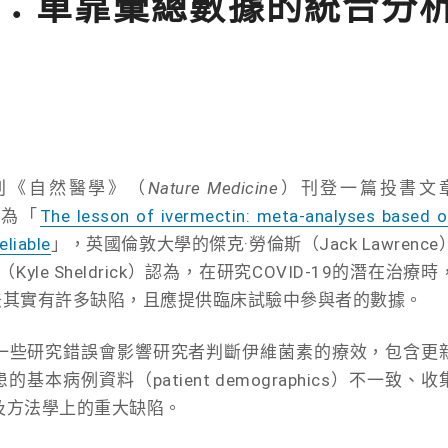
：單靠彙總數據的統合分
期刊《自然醫學》（
Nature Medicine
）刊登一篇投書文
題為「
The lesson of ivermectin: meta-analyses based o
eliable
」，英國倫敦大學的傑克·勞倫斯（Jack Lawrence
e Sheldrick）認為，在研究COVID-19的潛在治療時
）的方法其實有許多缺陷，且應提供臨床試驗中參與者的數據。
n）的一些研究錯誤會影響研究者判斷伊維菌素的療效，包含更
病患的基本病例資料（patient demographics）不一致、收
及方法學上的重大缺陷。