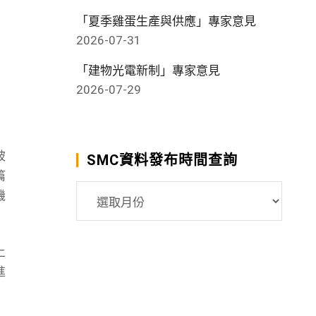
「夏季雞蛋生產與供應」專家意見
2026-07-31
「建物光電新制」專家意見
2026-07-29
被
SMC資料發布時間查詢
篇
SMC
機
資
料
發
上
布
進
時
間