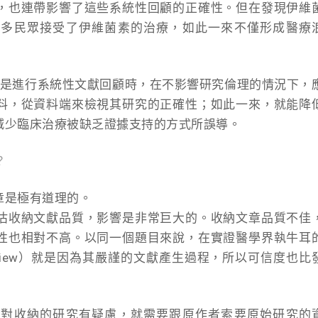
，也連帶影響了這些系統性回顧的正確性。但在發現伊維
許多民眾接受了伊維菌素的治療，如此一來不僅形成醫療
試驗或是進行系統性文獻回顧時，在不影響研究倫理的情況下，
料，從資料端來檢視其研究的正確性；如此一來，就能降
減少臨床治療被缺乏證據支持的方式所誤導。
？
章是極有道理的。
估收納文獻品質，影響是非常巨大的。收納文章品質不佳
性也相對不高。以同一個題目來說，在實證醫學界執牛耳
Review）就是因為其嚴謹的文獻產生過程，所以可信度也比
果對收納的研究有疑慮，就需要跟原作者索要原始研究的