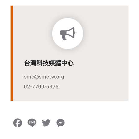
台灣科技媒體中心
smc@smctw.org
02-7709-5375
F
L
T
M
a
i
w
e