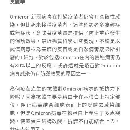
黃麗華
Omicron 新冠病毒在打過疫苗者仍會有突破性感
染，但比起未接種疫苗者，這些確診者多為輕症
或無症狀，意味著疫苗還是提供了防止重症發生
的保護效果。最近幾篇科學研究發現，不論是以
武漢病毒株為基礎的疫苗或是自然病毒感染所引
發的T細胞，對於包括Omicron在內的變種病毒仍
有80%以上的反應，或許這就是疫苗對Omicron
病毒感染仍有防護效果的原因之一。
為何疫苗產生的抗體對Omicron病毒的抵抗力下
降呢？因為抗體主要是藉由卡在棘蛋白上特定部
位，阻止病毒結合細胞表面上的受體去感染細
胞。但是Omicron病毒在棘蛋白上產生了多處突
變，使棘蛋白結構改變，抗體不再能結合上去，
就失去效用了。