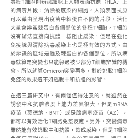
毒殺T細胞則辨識細胞上人類表面抗原（HLA）上
的病毒片段，清除被感染的細胞。人類表面抗原
可以藉由呈現出疫苗中棘蛋白不同的片段，活化
大量會辨識棘蛋白各個部位的各種T細胞，T細胞
沒有辦法直接向抗體一樣阻止感染，但是在強化
免疫統與清除病毒感染上也是極有效的方式。由
於辨識的區域是遍及棘蛋白的各個部位，所以病
毒就算是突變也只能躲過被少部分T細胞辨識的機
會。所以就算Omicron突變再多，對於逃脫T細胞
免疫的效果遠不如逃脫中和抗體的影響。
在這三篇研究中，有兩個值得注意的，就雖然在
誘發中和抗體濃度上能力差異很大，但是mRNA
疫苗（莫德納、BNT）或是腺病毒疫苗（AZ），
都可以有效活化T細胞免疫反應。另外，突變病毒
雖然能有效逃脫中和抗體，造成感染，但是T細胞