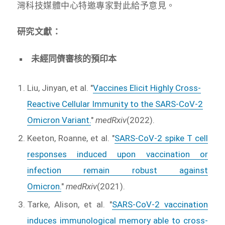
灣科技媒體中心特邀專家對此給予意見。
研究文獻：
未經同儕審核的預印本
Liu, Jinyan, et al. "
Vaccines Elicit Highly Cross-
Reactive Cellular Immunity to the SARS-CoV-2
Omicron Variant.
"
medRxiv
(2022).
Keeton, Roanne, et al. "
SARS-CoV-2 spike T cell
responses induced upon vaccination or
infection remain robust against
Omicron.
"
medRxiv
(2021).
Tarke, Alison, et al. "
SARS-CoV-2 vaccination
induces immunological memory able to cross-