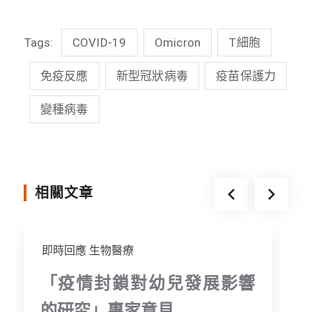
c
n
i
s
Tags:
COVID-19
Omicron
T細胞
e
e
t
s
b
t
e
免疫反應
新型冠狀病毒
疫苗保護力
o
e
n
變種病毒
o
r
g
k
e
r
相關文章
即時回應
生物醫療
「疫情封鎖對幼兒發展影響
的研究」專家意見