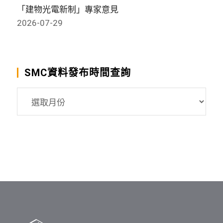
「建物光電新制」專家意見
2026-07-29
SMC資料發布時間查詢
SMC
資
料
發
布
時
間
查
詢