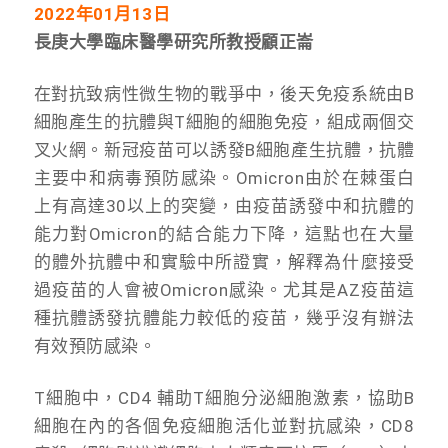
2022
年01月13日
長庚大學臨床醫學研究所教授
顧正崙
在對抗致病性微生物的戰爭中，後天免疫系統由B
細胞產生的抗體與T細胞的細胞免疫，組成兩個交
叉火網。新冠疫苗可以誘發B細胞產生抗體，抗體
主要中和病毒預防感染。Omicron由於在棘蛋白
上有高達30以上的突變，由疫苗誘發中和抗體的
能力對Omicron的結合能力下降，這點也在大量
的體外抗體中和實驗中所證實，解釋為什麼接受
過疫苗的人會被Omicron感染。尤其是AZ疫苗這
種抗體誘發抗體能力較低的疫苗，幾乎沒有辦法
有效預防感染。
T細胞中，CD4 輔助T細胞分泌細胞激素，協助B
細胞在內的各個免疫細胞活化並對抗感染，CD8