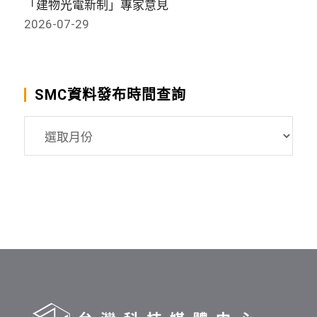
「建物光電新制」專家意見
2026-07-29
SMC資料發布時間查詢
SMC
資
料
發
布
時
間
查
詢