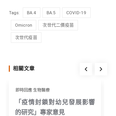
c
n
i
s
Tags:
BA.4
BA.5
COVID-19
e
e
t
s
b
t
e
Omicron
次世代二價疫苗
o
e
n
次世代疫苗
o
r
g
k
e
r
相關文章
即時回應
生物醫療
「疫情封鎖對幼兒發展影響
的研究」專家意見