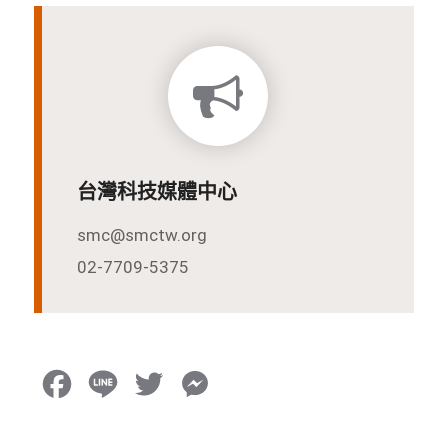
台灣科技媒體中心
smc@smctw.org
02-7709-5375
F
L
T
M
a
i
w
e