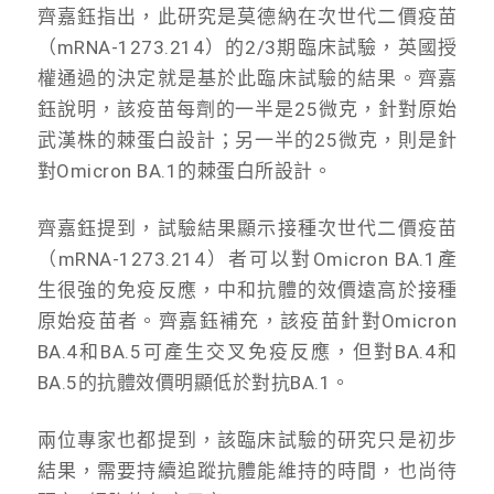
齊嘉鈺指出，此研究是莫德納在次世代二價疫苗
（mRNA-1273.214）的2/3期臨床試驗，英國授
權通過的決定就是基於此臨床試驗的結果。齊嘉
鈺說明，該疫苗每劑的一半是25微克，針對原始
武漢株的棘蛋白設計；另一半的25微克，則是針
對Omicron BA.1的棘蛋白所設計。
齊嘉鈺提到，試驗結果顯示接種次世代二價疫苗
（mRNA-1273.214）者可以對Omicron BA.1產
生很強的免疫反應，中和抗體的效價遠高於接種
原始疫苗者。齊嘉鈺補充，該疫苗針對Omicron
BA.4和BA.5可產生交叉免疫反應，但對BA.4和
BA.5的抗體效價明顯低於對抗BA.1。
兩位專家也都提到，該臨床試驗的研究只是初步
結果，需要持續追蹤抗體能維持的時間，也尚待