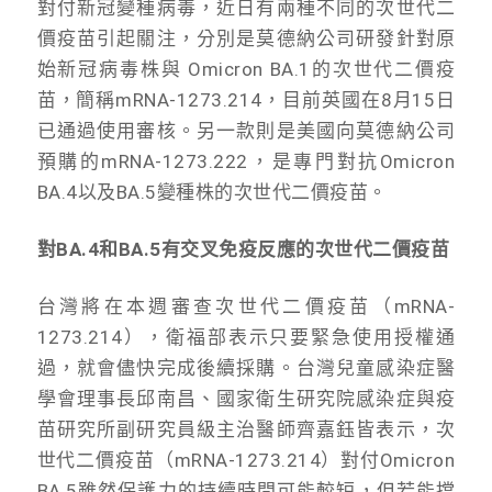
對付新冠變種病毒，近日有兩種不同的次世代二
價疫苗引起關注，分別是莫德納公司研發針對原
始新冠病毒株與 Omicron BA.1的次世代二價疫
苗，簡稱mRNA-1273.214，目前英國在8月15日
已通過使用審核。另一款則是美國向莫德納公司
預購的mRNA-1273.222，是專門對抗Omicron
BA.4以及BA.5變種株的次世代二價疫苗。
對BA.4和BA.5有交叉免疫反應的次世代二價疫苗
台灣將在本週審查次世代二價疫苗（mRNA-
1273.214），衛福部表示只要緊急使用授權通
過，就會儘快完成後續採購。台灣兒童感染症醫
學會理事長邱南昌、國家衛生研究院感染症與疫
苗研究所副研究員級主治醫師齊嘉鈺皆表示，次
世代二價疫苗（mRNA-1273.214）對付Omicron
BA.5雖然保護力的持續時間可能較短，但若能擋