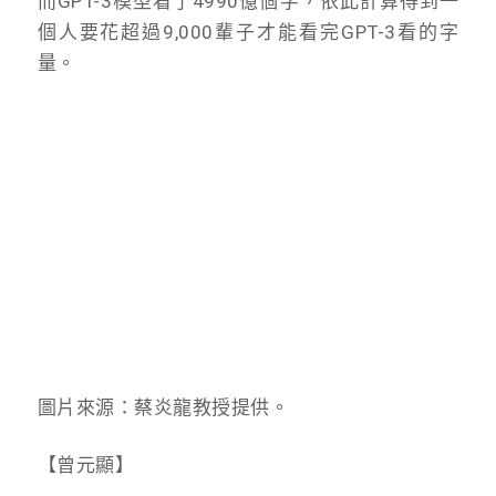
而GPT-3模型看了4990億個字，依此計算得到一
個人要花超過9,000輩子才能看完GPT-3看的字
量。
圖片來源：蔡炎龍教授提供。
【曾元顯】