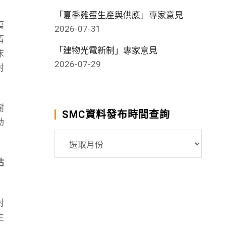
「夏季雞蛋生產與供應」專家意見
萬
2026-07-31
清
「建物光電新制」專家意見
床
2026-07-29
對
樹
SMC資料發布時間查詢
動
SMC
資
估
料
發
布
對
時
生
間