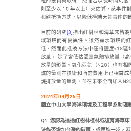
權的投資與取得。然而若以長時間尺度（
則至少以 10 年以上）來估算，該事
和碳抵換方式，以降低極端天氣事件的
目前的研究
[3]
指出紅樹林和海草床皆為
域環境而有變異性。雖然鹽水環境的
低，然而此抵換方法中僅將鹽度<18區
放量， 除了會低估溫室氣體排放量（
放量的影響。氧化亞氮（N2O）也有相
烷的量測在技術和所需費用上已相當成
烷排放量的量測，並在未來全面加入N2
2024
年04月25日
國立中山大學海洋環境及工程學系助理教
Q1. 您認為透過紅樹林植林或復育海草
法能否增加台灣的碳匯，
或更進一步，若