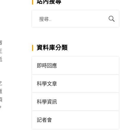
站內搜尋
審
資料庫分類
正
抵
即時回應
之
科學文章
匯
項
科學資訊
？
記者會