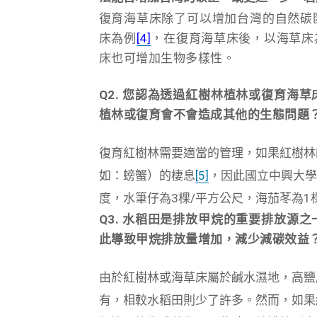
復育海草床除了可以增加台灣的自然碳
床為例
[4]
，在復育海草床後，
以海草床
床也可增加生物多樣性。
Q2. 您認為透過紅樹林植林或復育海草
植林或復育會不會造成其他的生態問題
復育紅樹林需要適當的管理，如果紅樹林
如：螃蟹）的棲息
[5]
，因此國立中興大學
度，水筆仔為3棵/
平方公尺，海茄苳為1
Q3. 水稻田是排放甲烷的重要排放源之
此導致甲烷排放量增加，減少減碳效益
由於紅樹林或海草床屬於鹹水濕地，
高鹽
有，
相較水稻田則少了許多。然而，如果