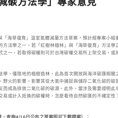
減碳方法學」專家意見
」與「海草復育」溫室氣體減量方法草案，預計經專案小組
的方法學之一。若「紅樹林植林」與「海草復育」方法學
式之一，若取得碳權則可於台灣碳權交易所上架交易，或
法學，僅陸地的植樹造林，此為首次開放與海洋碳匯相關
、野火的影響，影響其從大氣中捕捉與儲存二氧化碳的碳
反而成為排放二氧化碳的碳源。此外，當涉及需要證明此
交易或計入抵換的碳權時，怎麼看待自然碳匯的不確定性
、查詢4/16日公布之草案即可下載檔案）：