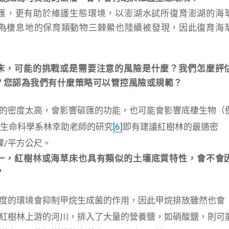
匯，更有助於維護生態環境，
以澎湖水試所復育澎湖的海
為棲息地的保育類動物三棘鱟也陸續被發現，
因此復育海
床，
可能的挑戰或是需要注意的風險是什麼？
我們怎麼評
？
您認為我們有什麼策略可以管控風險或規範？
的密度太高，會影響碳匯的功能，
也可能會影響底棲生物（
生命科學系林幸助老師的研究
[6]
即有建議紅樹林的最適密
棵/平方公尺。
一，
紅樹林或海草床也具有類似的土壤底質特性，
會不會
？
度的環境會抑制甲烷生成菌的作用，因此甲烷排放雖然也會
紅樹林上游的河川，排入了大量的營養鹽，如硝酸鹽，
則可