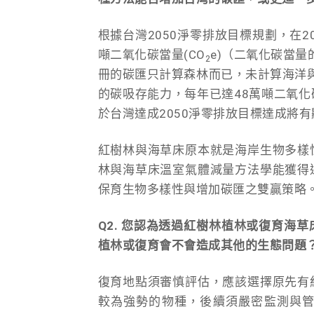
根據台灣2050淨零排放目標規劃，在
噸二氧化碳當量(CO
e)（二氧化碳當量
2
冊的碳匯只計算森林而已，未計算海洋與
的碳吸存能力，每年已達48萬噸二氧化碳
於台灣達成2050淨零排放目標達成將
紅樹林與海草床原本就是海岸生物多樣
林與海草床溫室氣體減量方法學能獲得
保育生物多樣性與增加碳匯之雙贏策略
Q2. 您認為透過紅樹林植林或復育海
植林或復育會不會造成其他的生態問題
復育地點須審慎評估，應該選擇原先有
較為強勢的物種，後續須嚴密監測與