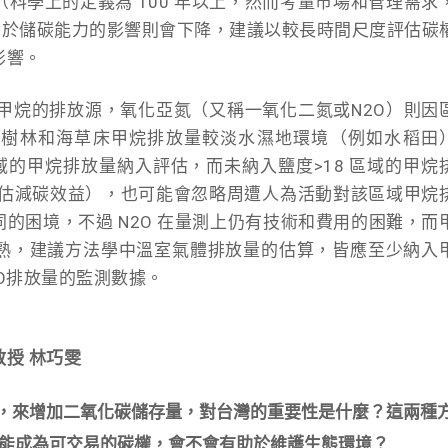
科學上的定義為 100 年以上，然而考量市場和管理需求
件對於儲碳能力的影響則會下降，建議以較長時間尺度評估碳
影響。
甲烷的排放源，氧化亞氮（又稱一氧化二氮或N2O）則因
紅樹林和海草床甲烷排放量較淡水濕地環境（例如水稻田
域的甲烷排放量納入評估，而未納入鹽度>18 區域的甲烷
高估減碳效益），也可能會忽略周遭人為活動對該區域甲烷
同的困境，不過 N2O 在量測上仍有技術和費用的困難，而
熟，建議方法學中溫室氣體排放量的估算，皆應至少納入
O排放量的監測數據。
授 林巧雯
床，來增加二氧化碳儲存量，
對台灣的重要性是什麼？這兩種
能成為可交易的碳權，會不會有助於維護生態環境？