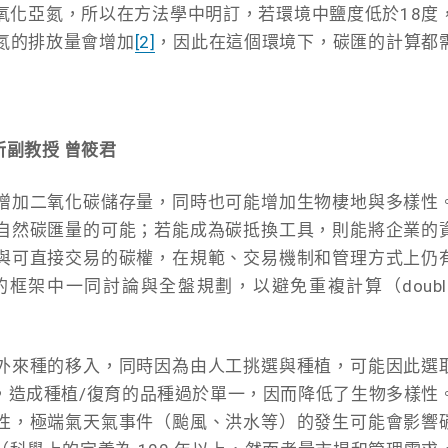
氧化亞氮，所以在方法學中明訂，若環境中鹽度低於18度
氮的排放量會增加
[2]
，因此在這個環境下，碳匯的計算都
副教授 曾筱君
增加二氧化碳儲存量，同時也可能增加生物棲地與多樣性
自然碳匯量的可能；若能成為碳抵換工具，則能將企業的
與可直接交易的碳權，在規範、交易機制和管理方式上仍
框架中一同討論與全盤規劃，以避免重複計算（doubl
外來種的移入，同時因為由人工挑選與種植，可能因此選
，造成種植/復育的品種過於單一，因而降低了生物多樣性
性，極端氣天氣事件（颱風、洪水等）的發生可能會影響