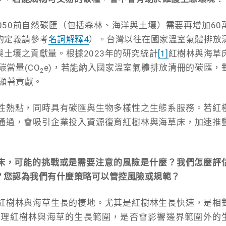
2050前自然碳匯（包括森林、海洋與土壤）需要再增加60
的定義請參考
名詞解釋4
）。台灣以往在國家溫室氣體排放
土壤之貢獻量。根據2023年的研究統計
[1]
紅樹林與海草
當量(CO
e)，若能納入國家溫室氣體排放清冊的碳匯，
2
有顯著貢獻。
性熱點，同時具有碳匯與生物多樣性之生態系服務。若紅
通過，會吸引企業投入資源復育紅樹林與海草床，加速推
。
草床，可能的挑戰或是需要注意的風險是什麼？我們怎麼評
？您認為我們有什麼策略可以管控風險或規範？
紅樹林與海草生長的棲地。尤其是紅樹林生長快速，是相
管理紅樹林與海草的生長範圍，是否會影響邊界範圍外的