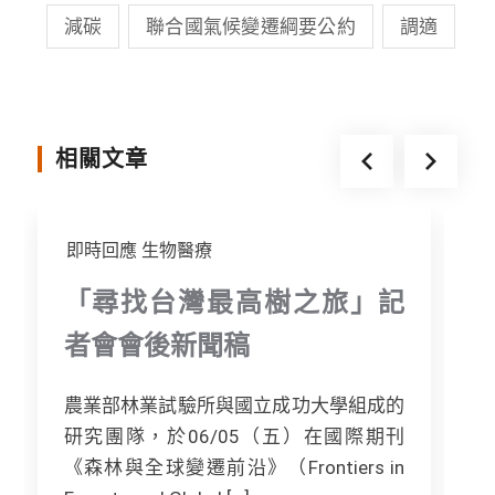
o
e
n
減碳
聯合國氣候變遷綱要公約
調適
o
r
g
k
e
r
相關文章
即時回應
生物醫療
「尋找台灣最高樹之旅」記
者會會後新聞稿
農業部林業試驗所與國立成功大學組成的
研究團隊，於06/05（五）在國際期刊
《森林與全球變遷前沿》（Frontiers in