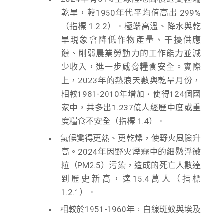
乾旱，較1950年代平均值高出 299%
（指標 1.2.2）。極端高溫、降水與乾
旱現象會降低作物產量、干擾供應
鏈、削弱農業勞動力的工作能力並減
少收入，進一步威脅糧食安全。實際
上，2023年的熱浪天數與乾旱月份，
相較1981-2010年增加，使得124個國
家中，共多出1.237億人經歷中度或重
度糧食不安全（指標 1.4）。
氣候變得更熱、更乾燥，使野火風險升
高。2024年因野火煙霧中的細懸浮微
粒（PM2.5）污染，造成的死亡人數達
到歷史新高，達15.4萬人（指標
1.2.1）。
相較於1951-1960年，白線斑蚊與埃及