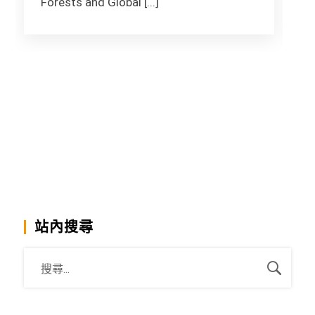
Forests and Global [...]
F
站內搜尋