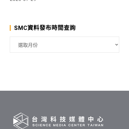
SMC資料發布時間查詢
SMC
資
料
發
布
時
間
查
詢