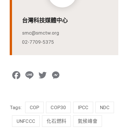
台灣科技媒體中心
smc@smctw.org
02-7709-5375
F
L
T
M
a
i
w
e
c
n
i
s
Tags:
COP
COP30
IPCC
NDC
e
e
t
s
b
t
e
UNFCCC
化石燃料
氣候峰會