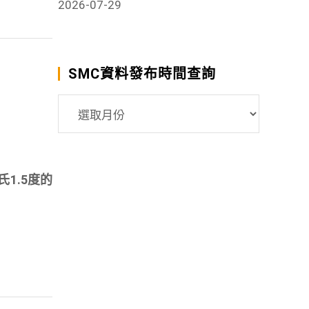
2026-07-29
SMC資料發布時間查詢
SMC
資
料
發
1.5度的
布
時
間
查
詢