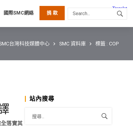
國際SMC網絡
捐 款
SMC台灣科技媒體中心
SMC 資料庫
標籤 : COP
站內搜尋
譯
完全落實其