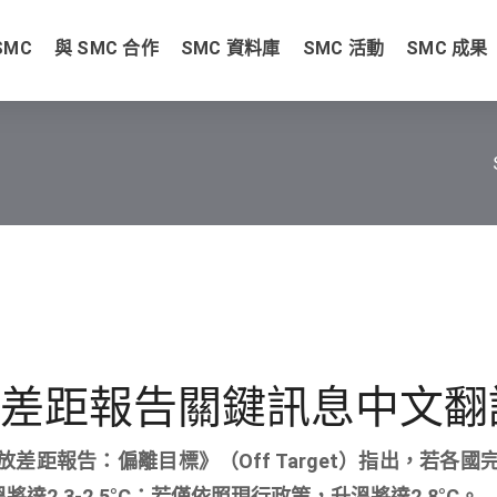
SMC
與 SMC 合作
SMC 資料庫
SMC 活動
SMC 成果
排放差距報告關鍵訊息中文翻
放差距報告：偏離目標》（Off Target）指出，若各國
2.3-2.5°C；若僅依照現行政策，升溫將達2.8°C。