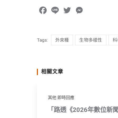
F
L
T
M
a
i
w
e
c
n
i
s
Tags:
外來種
生物多樣性
科
e
e
t
s
b
t
e
o
e
n
o
r
g
相關文章
k
e
r
其他
即時回應
「路透《2026年數位新