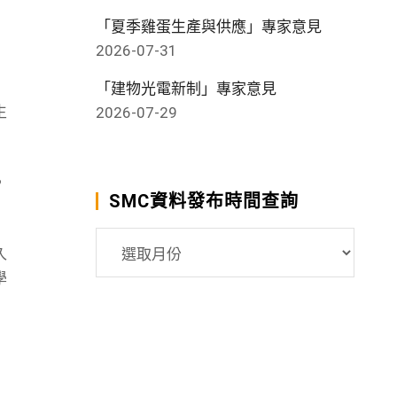
「夏季雞蛋生產與供應」專家意見
2026-07-31
「建物光電新制」專家意見
生
2026-07-29
，
SMC資料發布時間查詢
SMC
久
資
學
料
發
布
時
間