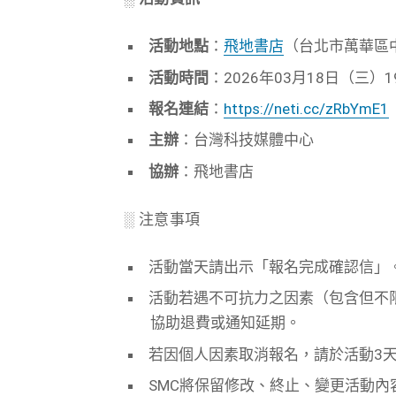
活動地點
：
飛地書店
（台北市萬華區中
活動時間
：2026年03月18日（三）19:
報名連結
：
https://neti.cc/zRbYmE1
主辦
：台灣科技媒體中心
協辦
：飛地書店
░ 注意事項
活動當天請出示「報名完成確認信」
活動若遇不可抗力之因素（包含但不
協助退費或通知延期。
若因個人因素取消報名，請於活動3
SMC將保留修改、終止、變更活動內