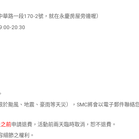
華路一段170-2號，就在永慶房屋旁邊喔）
00-20:30
。
限於颱風、地震、豪雨等天災），SMC將會以電子郵件聯絡
天
之前
申請退費，活動前兩天臨時取消，恕不退費。
容細節之權利。