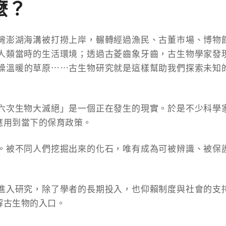
麼？
灣澎湖海溝被打撈上岸，輾轉經過漁民、古董市場、博物
人類當時的生活環境；透過古菱齒象牙齒，古生物學家發
燥溫暖的草原⋯⋯古生物研究就是這樣幫助我們探索未知
六次生物大滅絕」是一個正在發生的現實。於是不少科學
應用到當下的保育政策。
。被不同人們挖掘出來的化石，唯有成為可被辨識、被保
進入研究，除了學者的長期投入，也仰賴制度與社會的支
解古生物的入口。