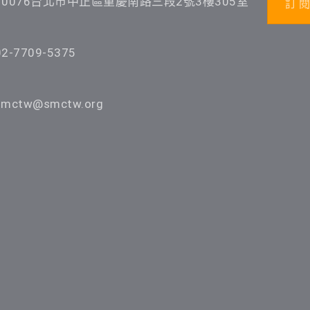
10076台北市中正區重慶南路三段2號3樓305室
訂 閱
02-7709-5375
smctw@smctw.org