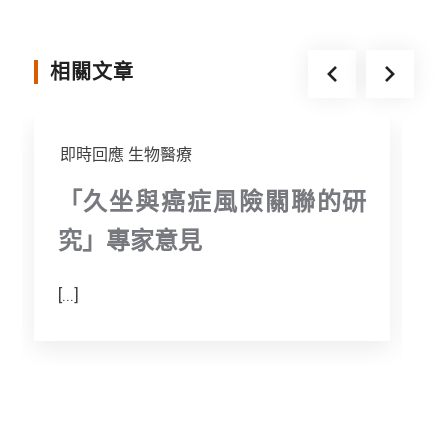
o
e
n
o
r
g
相關文章
k
e
r
即時回應
生物醫療
「久坐與癌症風險關聯的研
究」專家意見
[...]
[.