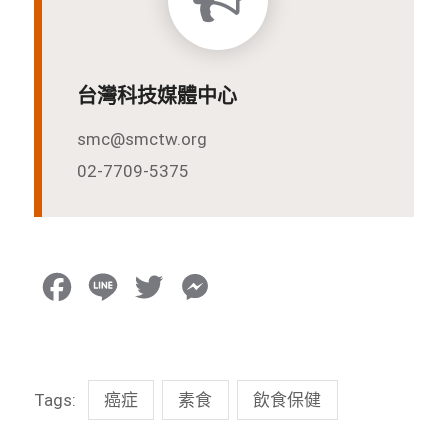
台灣科技媒體中心
smc@smctw.org
02-7709-5375
F
L
T
M
a
i
w
e
c
n
i
s
Tags:
癌症
素食
飲食保健
e
e
t
s
b
t
e