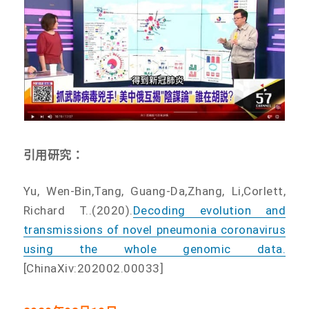
引用研究：
Yu, Wen-Bin,Tang, Guang-Da,Zhang, Li,Corlett,
Richard T..(2020).
Decoding evolution and
transmissions of novel pneumonia coronavirus
using the whole genomic data.
[ChinaXiv:202002.00033]