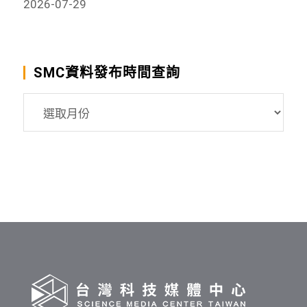
2026-07-29
SMC資料發布時間查詢
SMC
資
料
發
布
時
間
查
詢