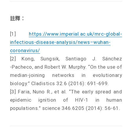
註釋：
[1]
https://www.imperial.ac.uk/mrc-global-
infectious-disease-analysis/news–wuhan-
coronavirus/
[2] Kong, Sungsik, Santiago J. Sánchez
‐Pacheco, and Robert W. Murphy. “On the use of
median‐joining networks in evolutionary
biology.” Cladistics 32.6 (2016): 691-699.
[3] Faria, Nuno R., et al. “The early spread and
epidemic ignition of HIV-1 in human
populations.” science 346.6205 (2014): 56-61.