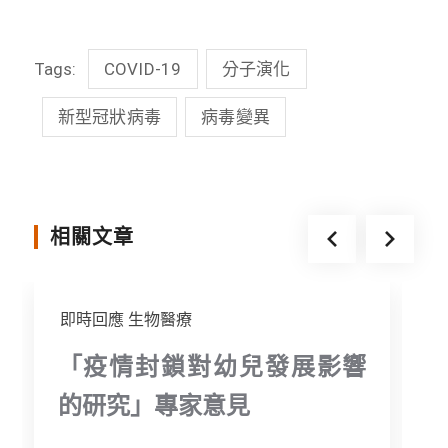
c
n
i
s
Tags:
COVID-19
分子演化
e
e
t
s
b
t
e
新型冠狀病毒
病毒變異
o
e
n
o
r
g
k
e
相關文章
r
即時回應
生物醫療
「疫情封鎖對幼兒發展影響
的研究」專家意見