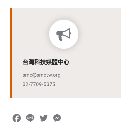
台灣科技媒體中心
smc@smctw.org
02-7709-5375
F
L
T
M
a
i
w
e