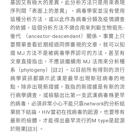
基因又有極大的差異，此分析方法只是用來表現
序列間「表面上的差異」，病毒學家並沒有使用
這種分析方法，或以此作為病毒分類及疫情調查
的依據，這個分析方法不適合用來判斷生物祖先-
後代 （ancestor-descendant）關係。事實上只
要簡單查看近期經過同儕審視的文章，就可以知
道 MJ 方法不是被病毒學界認可的方法，甚至有
文章直接指出，不應該繼續用 MJ 法用來分析種
系（phylogeny）[註2] ，以目前所有得到的流行
病學資訊都顯示武漢是最早出現新冠病毒的地
點，除非出現新證據，我指的新證據是有新的流
行病學調查，或檢驗出比第一支武漢病毒株更早
的病毒，必須非常小心不能只靠network的分析結
果就下結論，HIV當初在找病毒的起源，也要等有
最新的檢體，才能得出最早流行的M type是起源
於剛果[註3] 。