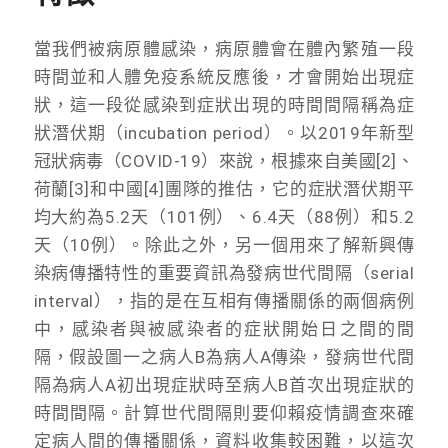
當我們被病原體感染，病原體會在體內繁殖一段
時間並和人體免疫系統反應後，才會開始出現症
狀，這一段從感染到症狀出現的時間間隔稱為症
狀潛伏期（incubation period）。以2019年新型
冠狀病毒（COVID-19）來說，根據來自美國[2]、
荷蘭[3]和中國[4]團隊的推估，它的症狀潛伏期平
均大約為5.2天（101例）、6.4天（88例）和5.2
天（10例）。除此之外，另一個用來了解新興傳
染病傳播特性的重要資訊為發病世代間隔（serial
interval），指的是在互相有傳播關係的兩個病例
中，感染者與被感染者的症狀開始日之間的間
隔，假設圖一之病人B為病人A傳染，發病世代間
隔為病人A初出現症狀時至病人B首次出現症狀的
時間間隔。計算世代間隔則要仰賴疫情調查來確
定病人間的傳播關係，資料收集較困難，以這次