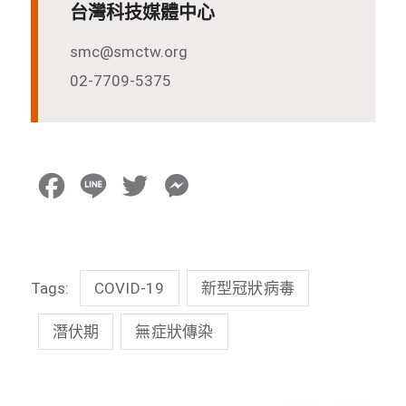
台灣科技媒體中心
smc@smctw.org
02-7709-5375
F
L
T
M
a
i
w
e
c
n
i
s
Tags:
COVID-19
新型冠狀病毒
e
e
t
s
b
t
e
潛伏期
無症狀傳染
o
e
n
o
r
g