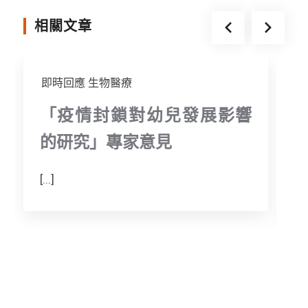
k
e
相關文章
r
即時回應
生物醫療
「疫情封鎖對幼兒發展影響
的研究」專家意見
[...]
T
a
m