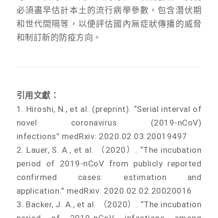
必須盡早估計本土的流行病學參數，包含潛伏期
和世代間隔等，以便評估國內無症狀傳播的威脅
和制訂新的防疫方向。
引用文獻：
1. Hiroshi, N., et al. (preprint). “Serial interval of
novel coronavirus (2019-nCoV)
infections” medRxiv: 2020.02.03.20019497
2. Lauer, S. A., et al. （2020）. “The incubation
period of 2019-nCoV from publicly reported
confirmed cases: estimation and
application.” medRxiv: 2020.02.02.20020016
3. Backer, J. A., et al. （2020）. “The incubation
period of 2019-nCoV infections among