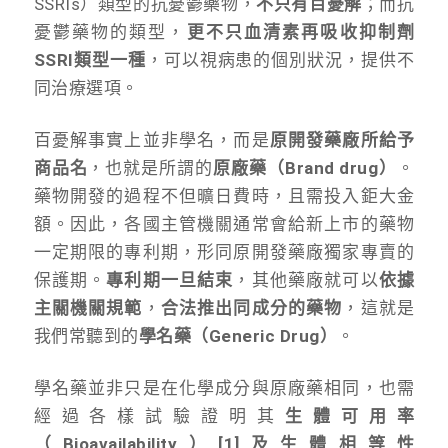
SSRIs）類型的抗憂鬱藥物，
不只有百憂解
；而抗
憂鬱藥物的類型，
更不只血清素再吸收抑制劑
SSRI類型一種
，可以視病患的個別狀況，提供不
同治療選項。
百憂解事實上並非學名，而是
原開發藥廠所給予
商品名
，也就是所謂的
原廠藥（Brand drug）
。
藥物開發的過程不但曠日費時，且需投入鉅大金
額。因此，各國主管機關通常會給新上市的藥物
一定期限的專利期，形同原開發藥廠獨家專賣的
保護期。
專利期一旦結束
，其他藥廠就可以
依據
主關機關規範
，
合法推出同成分的藥物
，這就是
我們常聽到的
學名藥（Generic Drug）
。
學名藥並非只是在化學成分與原廠藥相同，也需
經過各樣試驗證明其
生體可用率
（Bioavailability）[1]及生體相等性