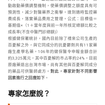
動啟動藥價調整機制，使藥價調整之額度具有可
預測性，減少對醫藥界之衝擊。達到適時監控藥
費成長，落實藥品費用之管理。公式：目標值＝
基期值×（1＋當年度與前一年所核定總額比較之
成長率(不含中醫門診總額)）
根據健保署統計，國內目前除了禮來公司生產的
百憂解之外，與它同成分的抗憂鬱劑共有11家藥
廠生產學名藥，106年的健保醫令申報金額合計
約3,325萬元，其中百憂解的市占率約24%。目前
原廠藥退出台灣市場，尚有其他與百憂解同成分
的藥品可供醫師處方。
對此，專家針對不同影響
因素進行之回應如下
。
專家怎麼說？