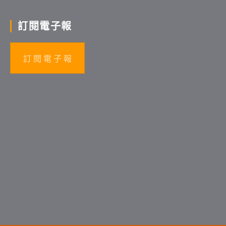
訂閱電子報
訂 閱 電 子 報