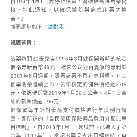
自108年4月1日起停止供貨，為確保醫院用藥銜
接，特此通知，以確保醫院與病患用藥之權
益。」
新聞網址如下：
請點我
議題背景：
該藥每顆20毫克自1995年3月健保開辦時的核定
價格是新台幣49元，禮來公司對百憂解的專利於
2001年8月過期，隨著該藥不具有專利權，有其
他學名藥陸續上市，去年核定的健保價格是2.08
元，依照健保署2019年1月28日公告、4月1日實
施的新藥價是1.96元。
健保署每年針對藥品支付價格進行年度例行調
整，即所謂的「全民健康保險藥品費用分配比率
目標制」，自2013年1月1日起試辦，已進入了第
六年（107年），當超出藥品支出目標值時，自