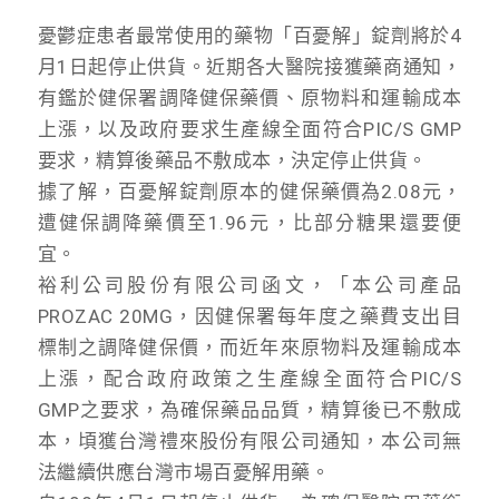
憂鬱症患者最常使用的藥物「百憂解」錠劑將於4
月1日起停止供貨。近期各大醫院接獲藥商通知，
有鑑於健保署調降健保藥價、原物料和運輸成本
上漲，以及政府要求生產線全面符合PIC/S GMP
要求，精算後藥品不敷成本，決定停止供貨。
據了解，百憂解錠劑原本的健保藥價為2.08元，
遭健保調降藥價至1.96元，比部分糖果還要便
宜。
裕利公司股份有限公司函文，「本公司產品
PROZAC 20MG，因健保署每年度之藥費支出目
標制之調降健保價，而近年來原物料及運輸成本
上漲，配合政府政策之生產線全面符合PIC/S
GMP之要求，為確保藥品品質，精算後已不敷成
本，頃獲台灣禮來股份有限公司通知，本公司無
法繼續供應台灣市場百憂解用藥。