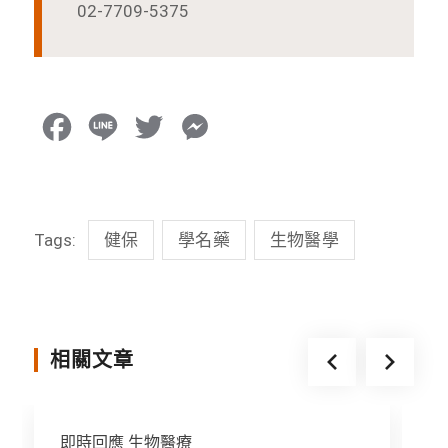
02-7709-5375
F
L
T
M
a
i
w
e
c
n
i
s
Tags:
健保
學名藥
生物醫學
e
e
t
s
b
t
e
o
e
n
o
r
g
相關文章
k
e
r
即時回應
生物醫療