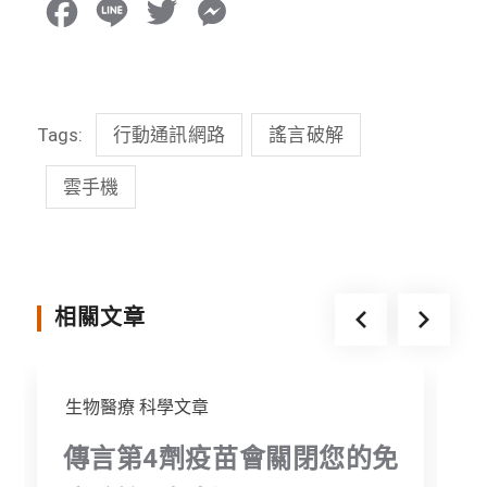
F
L
T
M
a
i
w
e
c
n
i
s
Tags:
行動通訊網路
謠言破解
e
e
t
s
b
t
e
雲手機
o
e
n
o
r
g
k
e
相關文章
r
生物醫療
科學文章
傳言第4劑疫苗會關閉您的免