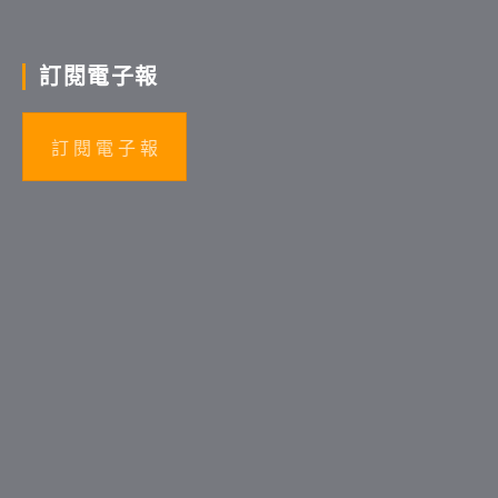
訂閱電子報
訂 閱 電 子 報