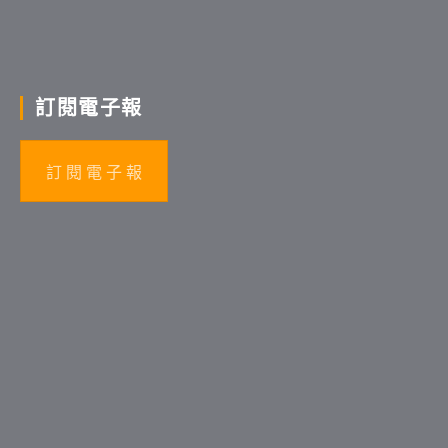
訂閱電子報
訂 閱 電 子 報