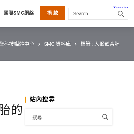
國際SMC網絡
捐 款
台灣科技媒體中心
SMC 資料庫
標籤 : 人猴嵌合胚
站內搜尋
胎的