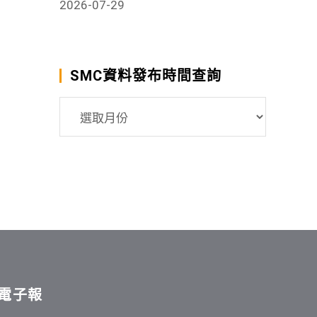
2026-07-29
SMC資料發布時間查詢
SMC
資
料
發
布
時
間
查
詢
電子報