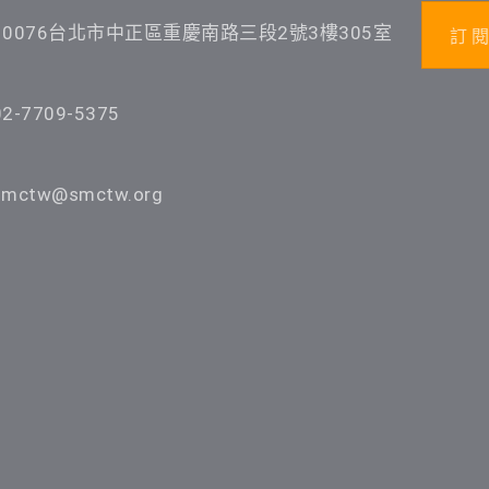
10076台北市中正區重慶南路三段2號3樓305室
訂 閱
02-7709-5375
smctw@smctw.org