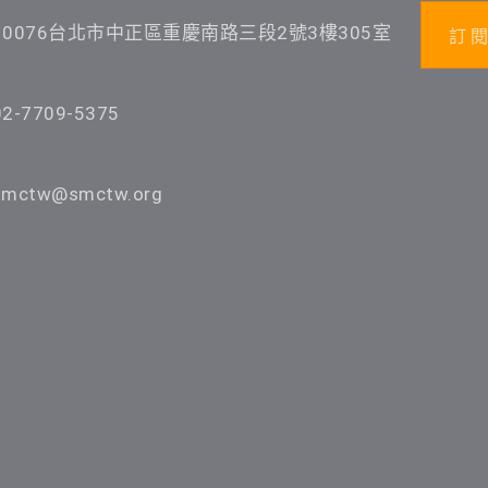
10076台北市中正區重慶南路三段2號3樓305室
訂 閱
02-7709-5375
smctw@smctw.org