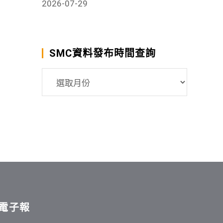
2026-07-29
SMC資料發布時間查詢
SMC
資
料
發
布
時
間
查
詢
電子報