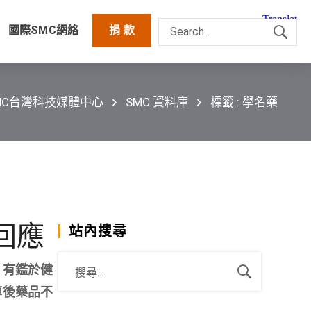
國際SMC網絡
捐 款
MC台灣科技媒體中心
SMC 資料庫
標籤 : 學名藥
回應
站內搜尋
，有鑑於健
算後藥品不