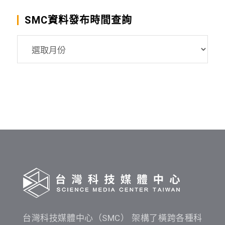
SMC資料發布時間查詢
SMC
資
料
發
布
時
間
查
詢
台灣科技媒體中心（SMC） 架構了橫跨各種科