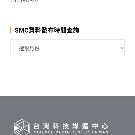
2026-07-29
SMC資料發布時間查詢
SMC
資
料
發
布
時
間
查
詢