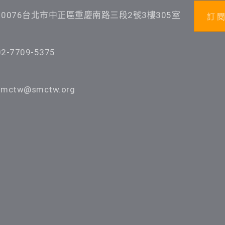
10076台北市中正區重慶南路三段2號3樓305室
訂 閱
02-7709-5375
smctw@smctw.org