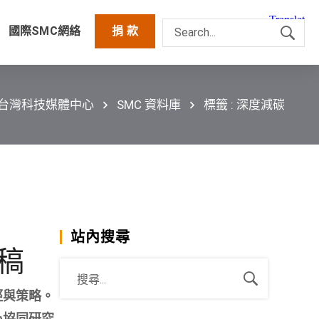
國際SMC網絡
捐 款
C台灣科技媒體中心
SMC 資料庫
標籤 : 深度減碳
站內搜尋
稿
徑與策略。
心協同研究