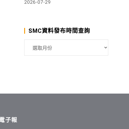
2026-07-29
SMC資料發布時間查詢
SMC
資
料
發
布
時
間
查
詢
電子報