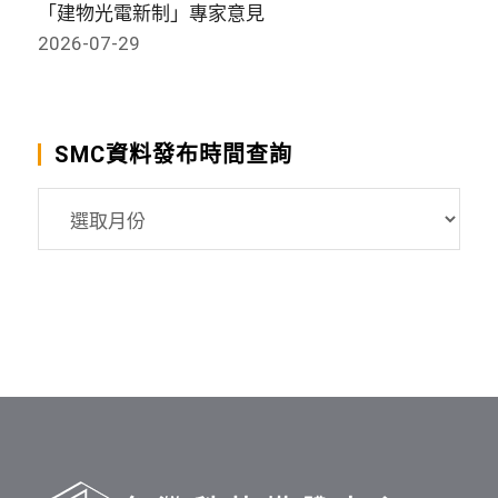
「建物光電新制」專家意見
2026-07-29
SMC資料發布時間查詢
SMC
資
料
發
布
時
間
查
詢