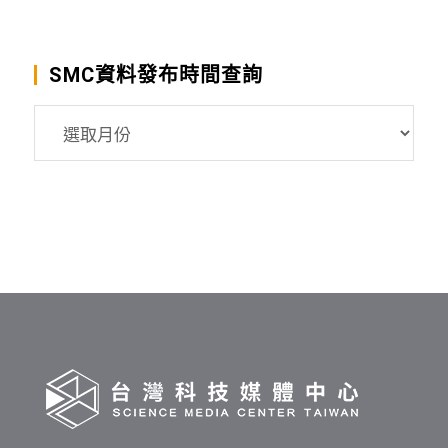
SMC資料發布時間查詢
SMC
資
料
發
布
時
間
查
詢