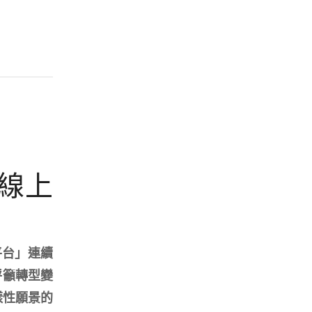
」線上
平台」連續
呼籲轉型變
樣性願景的