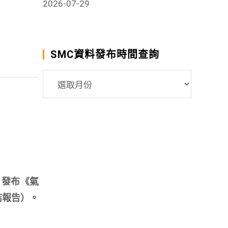
2026-07-29
SMC資料發布時間查詢
SMC
資
料
發
布
時
間
查
）發布《氣
詢
鏈結報告）。