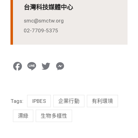
台灣科技媒體中心
smc@smctw.org
02-7709-5375
F
L
T
M
a
i
w
e
c
n
i
s
Tags:
IPBES
企業行動
有利環境
e
e
t
s
b
t
e
漂綠
生物多樣性
o
e
n
o
r
g