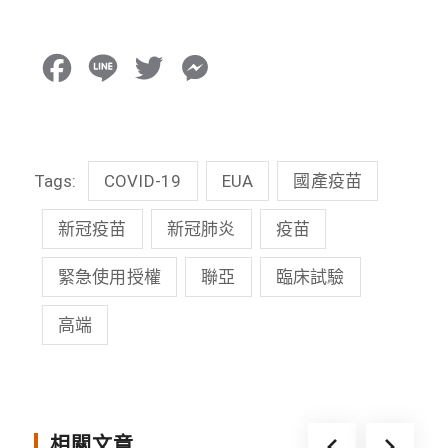
F
L
T
M
a
i
w
e
c
n
i
s
Tags:
COVID-19
EUA
國產疫苗
e
e
t
s
b
t
e
新冠疫苗
新冠肺炎
疫苗
o
e
n
緊急使用授權
聯亞
臨床試驗
o
r
g
高端
k
e
r
相關文章