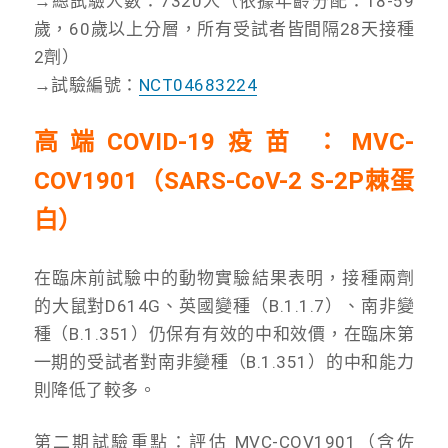
→總試驗人數：7320人（依據年齡分配：18-59
歲，60歲以上分層，所有受試者皆間隔28天接種
2劑）
→試驗編號：
NCT04683224
高端COVID-19疫苗​：MVC-
COV1901（SARS-CoV-2 S-2P棘蛋
白）
在臨床前試驗中的動物實驗結果表明，接種兩劑
的大鼠對D614G、英國變種（B.1.1.7）、南非變
種（B.1.351）仍保有有效的中和效價，在臨床第
一期的受試者對南非變種（B.1.351）的中和能力
則降低了較多。
第二期試驗重點：評估 MVC-COV1901（含佐