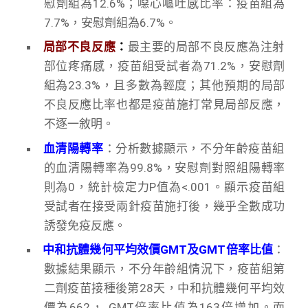
慰劑組為12.6%；噁心嘔吐感比率：疫苗組為
7.7%，安慰劑組為6.7%。
局部不良反應
：
最主要的局部不良反應為注射
部位疼痛感，疫苗組受試者為71.2%，安慰劑
組為23.3%，且多數為輕度；其他預期的局部
不良反應比率也都是疫苗施打常見局部反應，
不逐一敘明。
血清陽轉率
：分析數據顯示，不分年齡疫苗組
的血清陽轉率為99.8%，安慰劑對照組陽轉率
則為0，統計檢定力P值為<.001。顯示疫苗組
受試者在接受兩針疫苗施打後，幾乎全數成功
誘發免疫反應。
中和抗體幾何平均效價GMT及GMT倍率比值
：
數據結果顯示，不分年齡組情況下，疫苗組第
二劑疫苗接種後第28天，中和抗體幾何平均效
價為662， GMT倍率比值為163倍增加。而