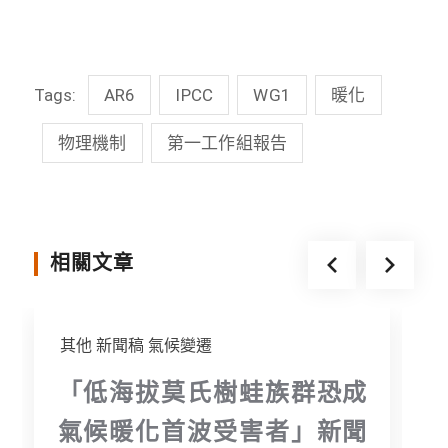
a
i
w
e
c
n
i
s
Tags:
AR6
IPCC
WG1
暖化
e
e
t
s
b
t
e
物理機制
第一工作組報告
o
e
n
o
r
g
k
e
相關文章
r
其他
新聞稿
氣候變遷
「低海拔莫氏樹蛙族群恐成
氣候暖化首波受害者」新聞