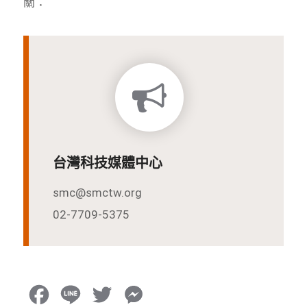
關：
台灣科技媒體中心
smc@smctw.org
02-7709-5375
F
L
T
M