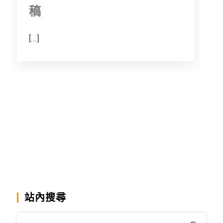
稿
[...]
[.
站內搜尋