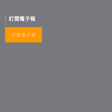
訂閱電子報
訂 閱 電 子 報