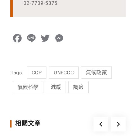
02-7709-5375
F
L
T
M
a
i
w
e
c
n
i
s
Tags:
COP
UNFCCC
氣候政策
e
e
t
s
b
t
e
氣候科學
減緩
調適
o
e
n
o
r
g
k
e
相關文章
r