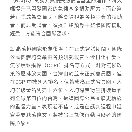
（NCQG）
的談判與損失跟損害基金的運作，
將大
幅提升已開發國家的氣候基金捐助壓力。
而台灣
若正式成為會員國，將會被視為各類基金的捐助
者，
而非受贈者，須提升總預算中整體國際援助
經費，
方能符合國際要求。
2. 高碳排國家形象衝擊：在正式會議期間，國際
公民團體均會藉由各類研究報告、
今日化石獎、
氣候績效指標（CCPI）排名等方式，
針對氣候政
策施壓排放大國。台灣由於並未正式會員國，
僅
在CCPI中被列入排名，但若成為正式會員國，
人
均排碳量名列第十六位、
人均煤炭衍生排碳量名
列全球第四位的台灣，
遭逢國際公民團體更積極
的監督力量。表現若不佳，
或是在談判過程中延
宕重要減碳條文，
將被貼上氣候行動阻礙者的國
際形象。