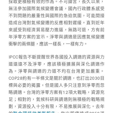
採取更積極有效的作為。不可諱言，長久以來，
無法參加國際氣候變遷會議，國內行政體系感受
不到問題的嚴重性與國際的急迫氛圍，可能間接
造成台灣對氣候變遷的反應相對遲緩。直到近年
來感受到經濟貿易壓力進逼，無路可退，方有前
年淨零方案的宣示。淨零與調適是因應氣候變遷
衝擊的兩條腿，應該一樣長，一樣有力。
IPCC報告不斷提醒世界各國投入調適的資源與力
道遠遠不及淨零，應該積極擴展與深化調適作
為。淨零與調適的力道不均在台灣更加嚴重。
COP28約有一半條文是關於調適，也訂出2030目
標與必要的揭露，但是國人多只注意到淨零而忽
略調適。台灣的淨零方案有12項大戰略，資源充
足；相對的，氣候科研與調適則無積極的戰略規
劃，資源投入十分有限，不易推展與深化。去年