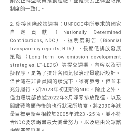
饋公正轉型政策推動經驗，
並確保公正轉型政策
制度的一致化。
2. 銜接國際政策週期：UNFCCC中所要求的國家
自定貢獻（Nationally Determined
Contributions, NDC）、透明度報告（Biennial
transparency reports, BTR）、長期低排放發展
策略（Long-term low-emission development
strategies, LT-
LEDS）等提交週期、內容以及研
擬程序，是為了提升各國氣候治理量能所設計。
但台灣在非會員國的狀況下，雖有參考，但並未
充分履行，
如2023年初更新的NDC。除此之外，
僅由環境部依據2022年3月淨零排放路徑，以及
關鍵戰略頒佈後的
執行狀況所填寫，
將2030年減
量目標更新至相較於2005年減23~25％，
並不符
合NDC要求竭盡最大減量努力，以及經由公眾諮
詢程序等原則
。