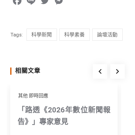
F
L
T
M
a
i
w
e
c
n
i
s
Tags:
科學新聞
科學素養
論壇活動
e
e
t
s
b
t
e
o
e
n
o
r
g
相關文章
k
e
r
其他
即時回應
「路透《2026年數位新聞報
告》」專家意見