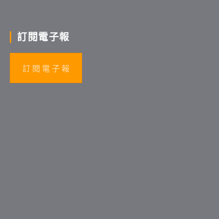
訂閱電子報
訂 閱 電 子 報