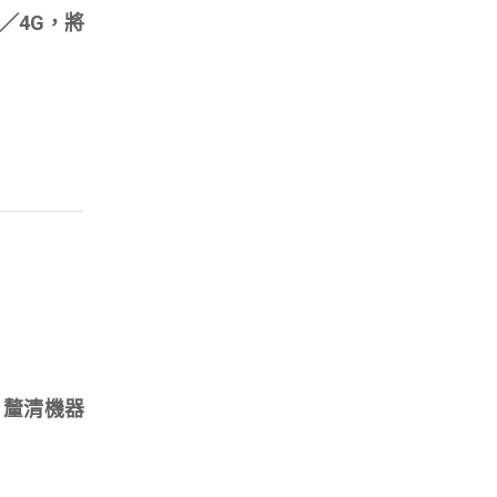
G／4G，將
，釐清機器