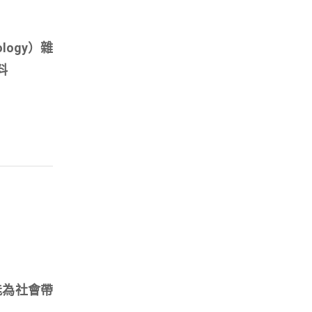
logy）雜
料
能為社會帶