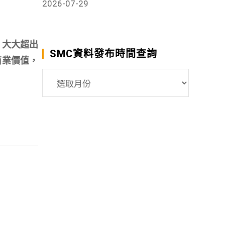
2026-07-29
之快，大大超出
SMC資料發布時間查詢
商業價值，
SMC
資
料
發
布
時
間
查
詢